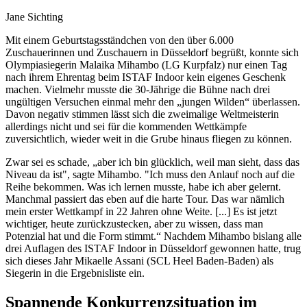
Jane Sichting
Mit einem Geburtstagsständchen von den über 6.000
Zuschauerinnen und Zuschauern in Düsseldorf begrüßt, konnte sich
Olympiasiegerin Malaika Mihambo (LG Kurpfalz) nur einen Tag
nach ihrem Ehrentag beim ISTAF Indoor kein eigenes Geschenk
machen. Vielmehr musste die 30-Jährige die Bühne nach drei
ungültigen Versuchen einmal mehr den „jungen Wilden“ überlassen.
Davon negativ stimmen lässt sich die zweimalige Weltmeisterin
allerdings nicht und sei für die kommenden Wettkämpfe
zuversichtlich, wieder weit in die Grube hinaus fliegen zu können.
Zwar sei es schade, „aber ich bin glücklich, weil man sieht, dass das
Niveau da ist", sagte Mihambo. "Ich muss den Anlauf noch auf die
Reihe bekommen. Was ich lernen musste, habe ich aber gelernt.
Manchmal passiert das eben auf die harte Tour. Das war nämlich
mein erster Wettkampf in 22 Jahren ohne Weite. [...] Es ist jetzt
wichtiger, heute zurückzustecken, aber zu wissen, dass man
Potenzial hat und die Form stimmt.“ Nachdem Mihambo bislang alle
drei Auflagen des ISTAF Indoor in Düsseldorf gewonnen hatte, trug
sich dieses Jahr Mikaelle Assani (SCL Heel Baden-Baden) als
Siegerin in die Ergebnisliste ein.
Spannende Konkurrenzsituation im