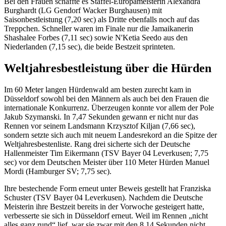
Bei den Frauen schaffte es Staffel-Europameisterin Alexandra
Burghardt (LG Gendorf Wacker Burghausen) mit
Saisonbestleistung (7,20 sec) als Dritte ebenfalls noch auf das
Treppchen. Schneller waren im Finale nur die Jamaikanerin
Shashalee Forbes (7,11 sec) sowie N'Ketia Seedo aus den
Niederlanden (7,15 sec), die beide Bestzeit sprinteten.
Weltjahresbestleistung über die Hürden
Im 60 Meter langen Hürdenwald am besten zurecht kam in
Düsseldorf sowohl bei den Männern als auch bei den Frauen die
internationale Konkurrenz. Überzeugen konnte vor allem der Pole
Jakub Szymanski. In 7,47 Sekunden gewann er nicht nur das
Rennen vor seinem Landsmann Krzysztof Kiljan (7,66 sec),
sondern setzte sich auch mit neuem Landesrekord an die Spitze der
Weltjahresbestenliste. Rang drei sicherte sich der Deutsche
Hallenmeister Tim Eikermann (TSV Bayer 04 Leverkusen; 7,75
sec) vor dem Deutschen Meister über 110 Meter Hürden Manuel
Mordi (Hamburger SV; 7,75 sec).
Ihre bestechende Form erneut unter Beweis gestellt hat Franziska
Schuster (TSV Bayer 04 Leverkusen). Nachdem die Deutsche
Meisterin ihre Bestzeit bereits in der Vorwoche gesteigert hatte,
verbesserte sie sich in Düsseldorf erneut. Weil im Rennen „nicht
alles ganz rund“ lief, war sie zwar mit den 8,14 Sekunden nicht