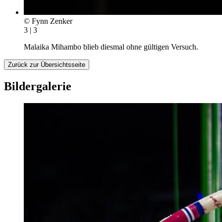
© Fynn Zenker
3 | 3
Malaika Mihambo blieb diesmal ohne gültigen Versuch.
Zurück zur Übersichtsseite
Bildergalerie