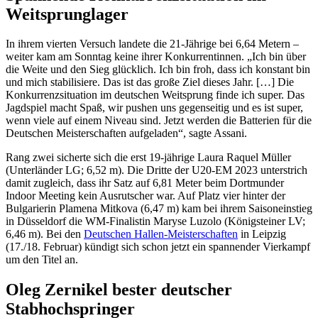
Weitsprunglager
In ihrem vierten Versuch landete die 21-Jährige bei 6,64 Metern –
weiter kam am Sonntag keine ihrer Konkurrentinnen. „Ich bin über
die Weite und den Sieg glücklich. Ich bin froh, dass ich konstant bin
und mich stabilisiere. Das ist das große Ziel dieses Jahr. […] Die
Konkurrenzsituation im deutschen Weitsprung finde ich super. Das
Jagdspiel macht Spaß, wir pushen uns gegenseitig und es ist super,
wenn viele auf einem Niveau sind. Jetzt werden die Batterien für die
Deutschen Meisterschaften aufgeladen“, sagte Assani.
Rang zwei sicherte sich die erst 19-jährige Laura Raquel Müller
(Unterländer LG; 6,52 m). Die Dritte der U20-EM 2023 unterstrich
damit zugleich, dass ihr Satz auf 6,81 Meter beim Dortmunder
Indoor Meeting kein Ausrutscher war. Auf Platz vier hinter der
Bulgarierin Plamena Mitkova (6,47 m) kam bei ihrem Saisoneinstieg
in Düsseldorf die WM-Finalistin Maryse Luzolo (Königsteiner LV;
6,46 m). Bei den
Deutschen Hallen-Meisterschaften
in Leipzig
(17./18. Februar) kündigt sich schon jetzt ein spannender Vierkampf
um den Titel an.
Oleg Zernikel bester deutscher
Stabhochspringer