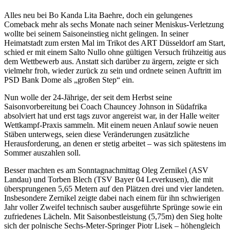
Alles neu bei Bo Kanda Lita Baehre, doch ein gelungenes
Comeback mehr als sechs Monate nach seiner Meniskus-Verletzung
wollte bei seinem Saisoneinstieg nicht gelingen. In seiner
Heimatstadt zum ersten Mal im Trikot des ART Düsseldorf am Start,
schied er mit einem Salto Nullo ohne gültigen Versuch frühzeitig aus
dem Wettbewerb aus. Anstatt sich darüber zu ärgern, zeigte er sich
vielmehr froh, wieder zurück zu sein und ordnete seinen Auftritt im
PSD Bank Dome als „großen Step“ ein.
Nun wolle der 24-Jährige, der seit dem Herbst seine
Saisonvorbereitung bei Coach Chauncey Johnson in Südafrika
absolviert hat und erst tags zuvor angereist war, in der Halle weiter
Wettkampf-Praxis sammeln. Mit einem neuen Anlauf sowie neuen
Stäben unterwegs, seien diese Veränderungen zusätzliche
Herausforderung, an denen er stetig arbeitet – was sich spätestens im
Sommer auszahlen soll.
Besser machten es am Sonntagnachmittag Oleg Zernikel (ASV
Landau) und Torben Blech (TSV Bayer 04 Leverkusen), die mit
übersprungenen 5,65 Metern auf den Plätzen drei und vier landeten.
Insbesondere Zernikel zeigte dabei nach einem für ihn schwierigen
Jahr voller Zweifel technisch sauber ausgeführte Sprünge sowie ein
zufriedenes Lächeln. Mit Saisonbestleistung (5,75m) den Sieg holte
sich der polnische Sechs-Meter-Springer Piotr Lisek – höhengleich