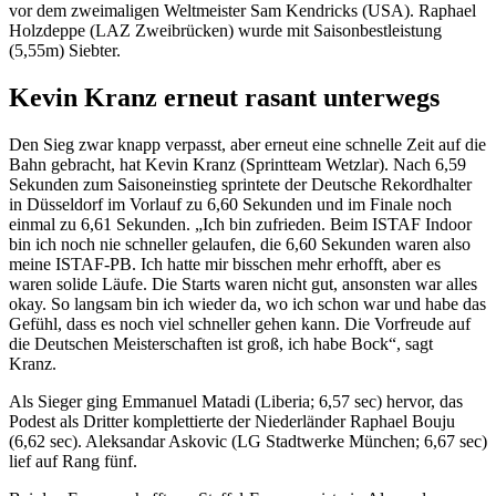
vor dem zweimaligen Weltmeister Sam Kendricks (USA). Raphael
Holzdeppe (LAZ Zweibrücken) wurde mit Saisonbestleistung
(5,55m) Siebter.
Kevin Kranz erneut rasant unterwegs
Den Sieg zwar knapp verpasst, aber erneut eine schnelle Zeit auf die
Bahn gebracht, hat Kevin Kranz (Sprintteam Wetzlar). Nach 6,59
Sekunden zum Saisoneinstieg sprintete der Deutsche Rekordhalter
in Düsseldorf im Vorlauf zu 6,60 Sekunden und im Finale noch
einmal zu 6,61 Sekunden. „Ich bin zufrieden. Beim ISTAF Indoor
bin ich noch nie schneller gelaufen, die 6,60 Sekunden waren also
meine ISTAF-PB. Ich hatte mir bisschen mehr erhofft, aber es
waren solide Läufe. Die Starts waren nicht gut, ansonsten war alles
okay. So langsam bin ich wieder da, wo ich schon war und habe das
Gefühl, dass es noch viel schneller gehen kann. Die Vorfreude auf
die Deutschen Meisterschaften ist groß, ich habe Bock“, sagt
Kranz.
Als Sieger ging Emmanuel Matadi (Liberia; 6,57 sec) hervor, das
Podest als Dritter komplettierte der Niederländer Raphael Bouju
(6,62 sec). Aleksandar Askovic (LG Stadtwerke München; 6,67 sec)
lief auf Rang fünf.