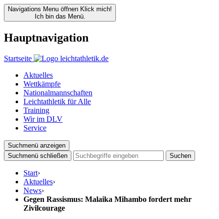
Navigations Menu öffnen
Klick mich!
Ich bin das Menü.
Hauptnavigation
Startseite
Aktuelles
Wettkämpfe
Nationalmannschaften
Leichtathletik für Alle
Training
Wir im DLV
Service
Suchmenü anzeigen
Suchmenü schließen
Suchen
Start
›
Aktuelles
›
News
›
Gegen Rassismus: Malaika Mihambo fordert mehr
Zivilcourage