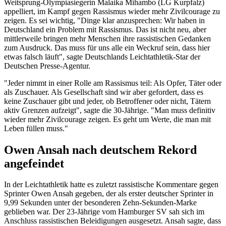
Weitsprung-Olympiasiegerin Malaika Mihambo (LG Kurpfalz)
appelliert, im Kampf gegen Rassismus wieder mehr Zivilcourage zu
zeigen. Es sei wichtig, "Dinge klar anzusprechen: Wir haben in
Deutschland ein Problem mit Rassismus. Das ist nicht neu, aber
mittlerweile bringen mehr Menschen ihre rassistischen Gedanken
zum Ausdruck. Das muss für uns alle ein Weckruf sein, dass hier
etwas falsch läuft", sagte Deutschlands Leichtathletik-Star der
Deutschen Presse-Agentur.
"Jeder nimmt in einer Rolle am Rassismus teil: Als Opfer, Täter oder
als Zuschauer. Als Gesellschaft sind wir aber gefordert, dass es
keine Zuschauer gibt und jeder, ob Betroffener oder nicht, Tätern
aktiv Grenzen aufzeigt", sagte die 30-Jährige. "Man muss definitiv
wieder mehr Zivilcourage zeigen. Es geht um Werte, die man mit
Leben füllen muss."
Owen Ansah nach deutschem Rekord
angefeindet
In der Leichtathletik hatte es zuletzt rassistische Kommentare gegen
Sprinter Owen Ansah gegeben, der als erster deutscher Sprinter in
9,99 Sekunden unter der besonderen Zehn-Sekunden-Marke
geblieben war. Der 23-Jährige vom Hamburger SV sah sich im
Anschluss rassistischen Beleidigungen ausgesetzt. Ansah sagte, dass