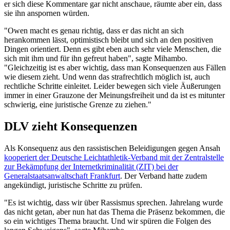
er sich diese Kommentare gar nicht anschaue, räumte aber ein, dass
sie ihn anspornen würden.
"Owen macht es genau richtig, dass er das nicht an sich
herankommen lässt, optimistisch bleibt und sich an den positiven
Dingen orientiert. Denn es gibt eben auch sehr viele Menschen, die
sich mit ihm und für ihn gefreut haben", sagte Mihambo.
"Gleichzeitig ist es aber wichtig, dass man Konsequenzen aus Fällen
wie diesem zieht. Und wenn das strafrechtlich möglich ist, auch
rechtliche Schritte einleitet. Leider bewegen sich viele Äußerungen
immer in einer Grauzone der Meinungsfreiheit und da ist es mitunter
schwierig, eine juristische Grenze zu ziehen."
DLV zieht Konsequenzen
Als Konsequenz aus den rassistischen Beleidigungen gegen Ansah
kooperiert der Deutsche Leichtathletik-Verband mit der Zentralstelle
zur Bekämpfung der Internetkriminalität (ZIT) bei der
Generalstaatsanwaltschaft Frankfurt
. Der Verband hatte zudem
angekündigt, juristische Schritte zu prüfen.
"Es ist wichtig, dass wir über Rassismus sprechen. Jahrelang wurde
das nicht getan, aber nun hat das Thema die Präsenz bekommen, die
so ein wichtiges Thema braucht. Und wir spüren die Folgen des