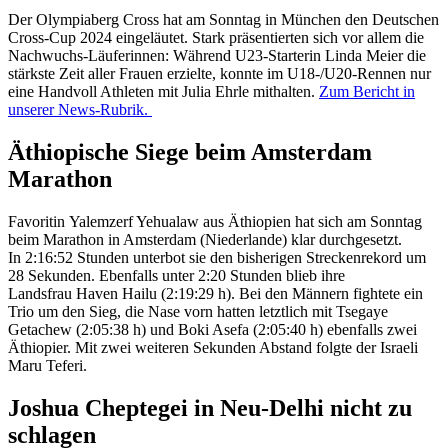
Der Olympiaberg Cross hat am Sonntag in München den Deutschen
Cross-Cup 2024 eingeläutet. Stark präsentierten sich vor allem die
Nachwuchs-Läuferinnen: Während U23-Starterin Linda Meier die
stärkste Zeit aller Frauen erzielte, konnte im U18-/U20-Rennen nur
eine Handvoll Athleten mit Julia Ehrle mithalten.
Zum Bericht in
unserer News-Rubrik.
Äthiopische Siege beim Amsterdam
Marathon
Favoritin Yalemzerf Yehualaw aus Äthiopien hat sich am Sonntag
beim Marathon in Amsterdam (Niederlande) klar durchgesetzt.
In 2:16:52 Stunden unterbot sie den bisherigen Streckenrekord um
28 Sekunden. Ebenfalls unter 2:20 Stunden blieb ihre
Landsfrau Haven Hailu (2:19:29 h). Bei den Männern fightete ein
Trio um den Sieg, die Nase vorn hatten letztlich mit Tsegaye
Getachew (2:05:38 h) und Boki Asefa (2:05:40 h) ebenfalls zwei
Äthiopier. Mit zwei weiteren Sekunden Abstand folgte der Israeli
Maru Teferi.
Joshua Cheptegei in Neu-Delhi nicht zu
schlagen