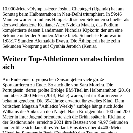
10.000-Meter-Olympiasieger Joshua Cheptegei (Uganda) hat am
Sonntag beim Halbmarathon in Neu-Delhi triumphiert. In 59:46
Minuten war er in Indiens Hauptstadt sieben Sekunden schneller als
der zweitplatzierte Kenianer Alex Nzioka Matata, das Podium
komplettierte dessen Landsmann Nicholas Kipkorir, der um eine
Sekunde unter der Stunden-Marke blieb. Schnellste Frau war in
1:08:17 Stunden Alemaddis Eyayu. Die Äthiopierin hatte zehn
Sekunden Vorsprung auf Cynthia Jerotich (Kenia).
Weitere Top-Athletinnen verabschieden
sich
Am Ende einer olympischen Saison gehen viele große
Sportkarrieren zu Ende. So auch die von Sara Moreira. Die
Portugiesin, deren größte Erfolge EM-Titel im Halbmarathon (2016)
und über 3.000 Meter (2013; Halle) waren, hat ihr Karriereende
bekannt gegeben. Die 39-Jährige erwartet ihr zweites Kind. Dem
britischen Magazin "Athletics Weekly" zufolge hängt auch Jodie
Williams die Spikes an den Nagel. Nach Erfolgen über 100 und 200
Meter in ihrer Jugend orientierte sich die Britin später in Richtung
der Stadionrunde, erreichte 2021 ihre Bestzeit von 49,97 Sekunden
und erfüllte sich dank ihres Vorlauf-Einsatzes über 4x400 Meter
Mixed im Sommer in Paris (Frankreich) den Traum von einer