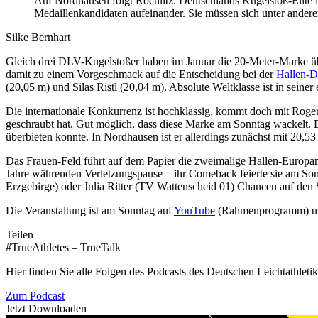
Auf Nordhausen folgt Rochlitz: Deutschlands Kugelstoß-Elite 
Medaillenkandidaten aufeinander. Sie müssen sich unter ande
Silke Bernhart
Gleich drei DLV-Kugelstoßer haben im Januar die 20-Meter-Marke über
damit zu einem Vorgeschmack auf die Entscheidung bei der
Hallen-
(20,05 m) und Silas Ristl (20,04 m). Absolute Weltklasse ist in sein
Die internationale Konkurrenz ist hochklassig, kommt doch mit Roger
geschraubt hat. Gut möglich, dass diese Marke am Sonntag wackelt. De
überbieten konnte. In Nordhausen ist er allerdings zunächst mit 20,53
Das Frauen-Feld führt auf dem Papier die zweimalige Hallen-Europam
Jahre währenden Verletzungspause – ihr Comeback feierte sie am So
Erzgebirge) oder Julia Ritter (TV Wattenscheid 01) Chancen auf den 
Die Veranstaltung ist am Sonntag auf
YouTube
(Rahmenprogramm) u
Teilen
#TrueAthletes – TrueTalk
Hier finden Sie alle Folgen des Podcasts des Deutschen Leichtathleti
Zum Podcast
Jetzt Downloaden