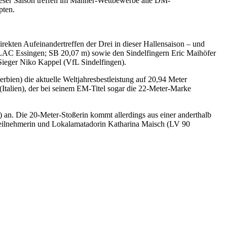
ieser Saison treffen im Männer-Wettbewerbe alle DM-
pten.
ekten Aufeinandertreffen der Drei in dieser Hallensaison – und
(LAC Essingen; SB 20,07 m) sowie den Sindelfingern Eric Maihöfer
-Sieger Niko Kappel (VfL Sindelfingen).
bien) die aktuelle Weltjahresbestleistung auf 20,94 Meter
(Italien), der bei seinem EM-Titel sogar die 22-Meter-Marke
an. Die 20-Meter-Stoßerin kommt allerdings aus einer anderthalb
-Teilnehmerin und Lokalamatadorin Katharina Maisch (LV 90