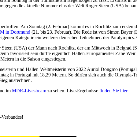
ist am Sonntag in der Turnhalle am Regenbogen zu Gast. Erstmals in d
rem gegen die aktuelle Nummer eins der Welt Roger Steen (USA) behau
troffen. Am Sonntag (2. Februar) kommt es in Rochlitz zum ersten dir
DM in Dortmund
(21. bis 23. Februar). Die Rede ist von Simon Bayer 
er eigenen Kategorie ein weiterer deutscher Teilnehmer: der Paralympics
 Steen (USA) der Mann nach Rochlitz, der am Mittwoch in Belgrad (Ser
nn favorisiert sein dürfte eigentlich Hallen-Europameister Zane Weir 
 Metern in die Saison eingestiegen.
eisterin und Hallen-Weltmeisterin von 2022 Auriol Dongmo (Portugal) 
nntag in Portugal mit 18,29 Metern. So dürfen sich auch die Olympia
Sieg ausrechnen.
nd im
MDR-Livestream
zu sehen. Live-Ergebnisse
finden Sie hier
.
k-Verbandes!