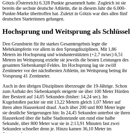
Götzis (Österreich) 6.328 Punkte gesammelt hatte. Zugleich ist sie
bereits die sechste deutsche Athletin, die in diesem Jahr die 6.000-
Punkte-Marke übertroffen hat. Zuletzt in Götzis war dies allen fünf
deutschen Starterinnen gelungen.
Hochsprung und Weitsprung als Schlüssel
Den Grundstein für ihr starkes Gesamtergebnis legte die
Mehrkämpferin vor allem in den Sprungdisziplinen. Mit 1,86
Metern im Hochsprung und windunterstützten (+2,7 m/sec) 6,51
Metern im Weitsprung erzielte sie jeweils die besten Leistungen des
gesamten Siebenkampf-Feldes. Im Hochsprung lag sie zwölf
Zentimeter vor der nächstbesten Athletin, im Weitsprung betrug ihr
Vorsprung 41 Zentimeter.
Auch in den übrigen Disziplinen überzeugte die 19-Jährige. Schon
zum Auftakt des Siebenkampfs steigerte sie über 100 Meter Hürden
ihre Bestzeit auf 14,05 Sekunden (bisher: 14,24 sec). Im
Kugelstoßen packte sie mit 13,22 Metern gleich 1,07 Meter auf
ihren alten Hausrekord drauf. Auch über 200 und 800 Meter legte
sie deutliche Steigerungen hin: In 24,45 Sekunden unterbot sie ihren
Hausrekord über die halbe Stadionrunde um rund eine halbe
Sekunde, über 800 Meter war sie in 2:13,91 Minuten fast zwei
Sekunden schneller denn je. Hinzu kamen 36,10 Meter im