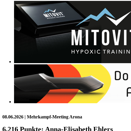
08.06.2026
| Mehrkampf-Meeting Arona
6.216 Punkte: Anna-Elisabeth Ehlers