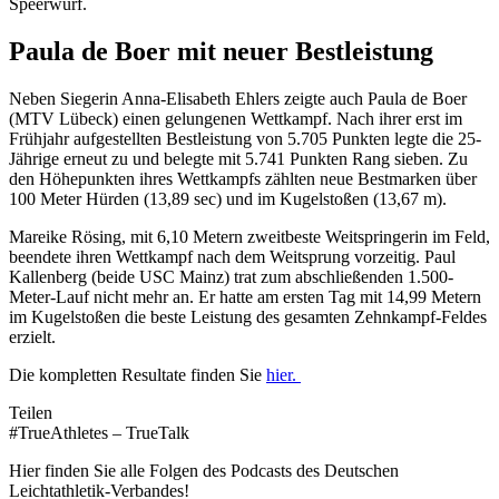
Speerwurf.
Paula de Boer mit neuer Bestleistung
Neben Siegerin Anna-Elisabeth Ehlers zeigte auch Paula de Boer
(MTV Lübeck) einen gelungenen Wettkampf. Nach ihrer erst im
Frühjahr aufgestellten Bestleistung von 5.705 Punkten legte die 25-
Jährige erneut zu und belegte mit 5.741 Punkten Rang sieben. Zu
den Höhepunkten ihres Wettkampfs zählten neue Bestmarken über
100 Meter Hürden (13,89 sec) und im Kugelstoßen (13,67 m).
Mareike Rösing, mit 6,10 Metern zweitbeste Weitspringerin im Feld,
beendete ihren Wettkampf nach dem Weitsprung vorzeitig. Paul
Kallenberg (beide USC Mainz) trat zum abschließenden 1.500-
Meter-Lauf nicht mehr an. Er hatte am ersten Tag mit 14,99 Metern
im Kugelstoßen die beste Leistung des gesamten Zehnkampf-Feldes
erzielt.
Die kompletten Resultate finden Sie
hier.
Teilen
#TrueAthletes – TrueTalk
Hier finden Sie alle Folgen des Podcasts des Deutschen
Leichtathletik-Verbandes!