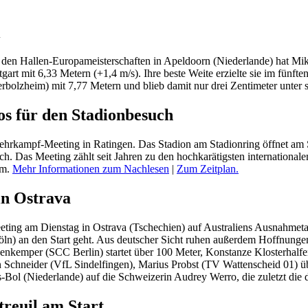
i
 den Hallen-Europameisterschaften in Apeldoorn (Niederlande) hat M
tgart mit 6,33 Metern (+1,4 m/s). Ihre beste Weite erzielte sie im fün
olzheim) mit 7,77 Metern und blieb damit nur drei Zentimeter unter s
os für den Stadionbesuch
m Mehrkampf-Meeting in Ratingen. Das Stadion am Stadionring öffnet a
ich. Das Meeting zählt seit Jahren zu den hochkarätigsten internationa
am.
Mehr Informationen zum Nachlesen
|
Zum Zeitplan.
in Ostrava
ting am Dienstag in Ostrava (Tschechien) auf Australiens Ausnahmetal
ln) an den Start geht. Aus deutscher Sicht ruhen außerdem Hoffnunge
kenkemper (SCC Berlin) startet über 100 Meter, Konstanze Klosterhalf
Schneider (VfL Sindelfingen), Marius Probst (TV Wattenscheid 01) üb
-Bol (Niederlande) auf die Schweizerin Audrey Werro, die zuletzt die dr
treuil am Start