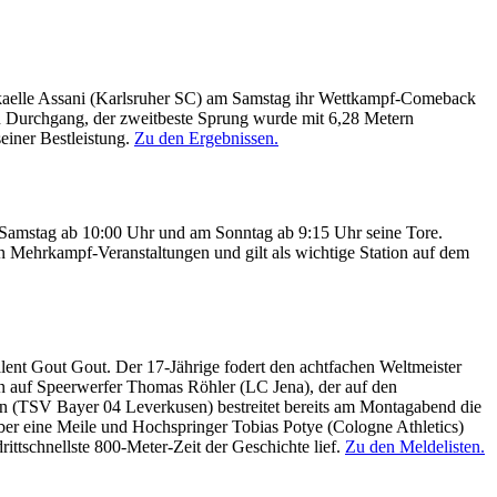
ikaelle Assani (Karlsruher SC) am Samstag ihr Wettkampf-Comeback
ften Durchgang, der zweitbeste Sprung wurde mit 6,28 Metern
einer Bestleistung.
Zu den Ergebnissen.
m Samstag ab 10:00 Uhr und am Sonntag ab 9:15 Uhr seine Tore.
len Mehrkampf-Veranstaltungen und gilt als wichtige Station auf dem
ent Gout Gout. Der 17-Jährige fodert den achtfachen Weltmeister
n auf Speerwerfer Thomas Röhler (LC Jena), der auf den
en (TSV Bayer 04 Leverkusen) bestreitet bereits am Montagabend die
er eine Meile und Hochspringer Tobias Potye (Cologne Athletics)
ittschnellste 800-Meter-Zeit der Geschichte lief.
Zu den Meldelisten.