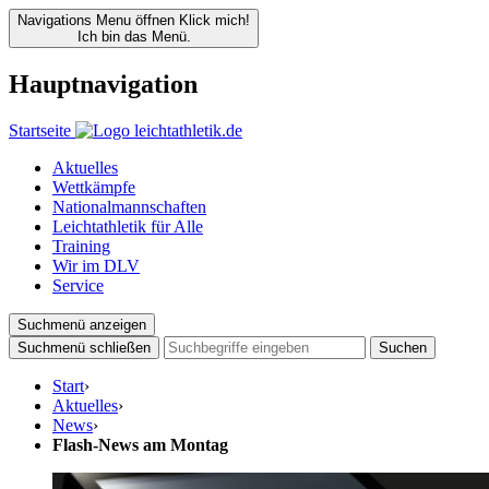
Navigations Menu öffnen
Klick mich!
Ich bin das Menü.
Hauptnavigation
Startseite
Aktuelles
Wettkämpfe
Nationalmannschaften
Leichtathletik für Alle
Training
Wir im DLV
Service
Suchmenü anzeigen
Suchmenü schließen
Suchen
Start
›
Aktuelles
›
News
›
Flash-News am Montag