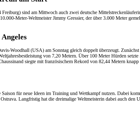
4 Freiburg) sind am Mittwoch auch zwei deutsche Mittelstreckenläuferi
 10.000-Meter-Weltmeister Jimmy Gressier, der über 3.000 Meter gemel
 Angeles
is-Woodhall (USA) am Sonntag gleich doppelt überzeugt. Zunächst ste
eltjahresbestleistung von 7,20 Metern. Über 100 Meter Hürden setzte
 Chaussinand siegte mit französischem Rekord von 82,44 Metern knap
Saison für neue Ideen im Training und Wettkampf nutzen. Dabei komme
 Ostrava. Langfristig hat die dreimalige Weltmeisterin dabei auch den