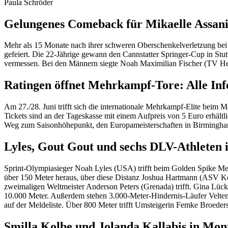
Paula Schröder
Gelungenes Comeback für Mikaelle Assan
Mehr als 15 Monate nach ihrer schweren Oberschenkelverletzung bei
gefeiert. Die 22-Jährige gewann den Cannstatter Springer-Cup in Stut
vermessen. Bei den Männern siegte Noah Maximilian Fischer (TV Herb
Ratingen öffnet Mehrkampf-Tore: Alle Inf
Am 27./28. Juni trifft sich die internationale Mehrkampf-Elite bei
Tickets sind an der Tageskasse mit einem Aufpreis von 5 Euro erhältl
Weg zum Saisonhöhepunkt, den Europameisterschaften in Birmingh
Lyles, Gout Gout und sechs DLV-Athleten 
Sprint-Olympiasieger Noah Lyles (USA) trifft beim Golden Spike Mee
über 150 Meter heraus, über diese Distanz Joshua Hartmann (ASV Kö
zweimaligen Weltmeister Anderson Peters (Grenada) trifft. Gina Lüc
10.000 Meter. Außerdem stehen 3.000-Meter-Hindernis-Läufer Velten 
auf der Meldeliste. Über 800 Meter trifft Umsteigerin Femke Broeders
Smilla Kolbe und Jolanda Kallabis in Mon