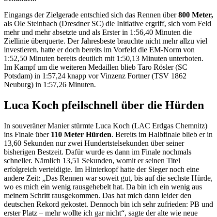
Eingangs der Zielgerade entschied sich das Rennen über
800 Meter,
als Ole Steinbach (Dresdner SC) die Initiative ergriff, sich vom Feld
mehr und mehr absetzte und als Erster in 1:56,40 Minuten die
Ziellinie überquerte. Der Jahresbeste brauchte nicht mehr allzu viel
investieren, hatte er doch bereits im Vorfeld die EM-Norm von
1:52,50 Minuten bereits deutlich mit 1:50,13 Minuten unterboten.
Im Kampf um die weiteren Medaillen blieb Taro Rösler (SC
Potsdam) in 1:57,24 knapp vor Vinzenz Fortner (TSV 1862
Neuburg) in 1:57,26 Minuten.
Luca Koch pfeilschnell über die Hürden
In souveräner Manier stürmte Luca Koch (LAC Erdgas Chemnitz)
ins Finale über
110 Meter Hürden
. Bereits im Halbfinale blieb er in
13,60 Sekunden nur zwei Hundertstelsekunden über seiner
bisherigen Bestzeit. Dafür wurde es dann im Finale nochmals
schneller. Nämlich 13,51 Sekunden, womit er seinen Titel
erfolgreich verteidigte. Im Hinterkopf hatte der Sieger noch eine
andere Zeit: „Das Rennen war soweit gut, bis auf die sechste Hürde,
wo es mich ein wenig rausgehebelt hat. Da bin ich ein wenig aus
meinem Schritt rausgekommen. Das hat mich dann leider den
deutschen Rekord gekostet. Dennoch bin ich sehr zufrieden: PB und
erster Platz – mehr wollte ich gar nicht“, sagte der alte wie neue