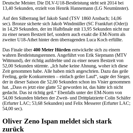
Deutsche Meister. Die DLV-U18-Bestleistung steht seit 2014 bei
13,40 Sekunden, erzielt von Henrik Hannemann (LG Neumünster).
Auf den Silberrang lief Jakob Sand (TSV 1860 Ansbach; 14,06
sec). Bronze sicherte sich Jakob Windmüller (SC Frankfurt (Oder))
in 14,29 Sekunden, der im Halbfinale mit 13,95 Sekunden nicht nur
zu einer neuen Bestzeit lief, sondern auch exakt die EM-Norm als
zweiter U18-Athet hinter dem überragenden Luca Koch erfüllte.
Das Finale über
400 Meter Hürden
entwickelte sich zu einem
wahren Bestleistungsrennen. Angeführt von Erik Siepmann (MTV
Wittmund), der richtig aufdrehte und zu einer neuen Bestzeit von
52,00 Sekunden stürmte. „Ich habe keine Ahnung, woher ich diese
Zeit genommen habe. Alle haben mich angeschrien. Dazu das geile
Feeling, geile Konkurrenten – einfach geiler Lauf“, sagte der Sieger,
der in dieser Saison die 52,00 Sekunden schon ins Visier genommen
hat. „Dass es jetzt eine glatte 52 geworden ist, das hätte ich nicht
gedacht. Das ist richtig geil.“ Ebenfalls unter der EM-Norm von
54,00 Sekunden blieben der Zweit- und Drittplatzierte Colin Schäfer
(Erfurter LAC; 53,68 Sekunden) und Felix Messerer (Erfurter LAC;
54,00 sec).
Oliver Zeno Ispan meldet sich stark
zurück