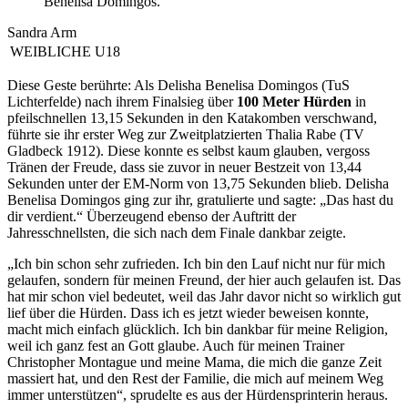
Benelisa Domingos.
Sandra Arm
WEIBLICHE U18
Diese Geste berührte: Als Delisha Benelisa Domingos (TuS
Lichterfelde) nach ihrem Finalsieg über
100 Meter Hürden
in
pfeilschnellen 13,15 Sekunden in den Katakomben verschwand,
führte sie ihr erster Weg zur Zweitplatzierten Thalia Rabe (TV
Gladbeck 1912). Diese konnte es selbst kaum glauben, vergoss
Tränen der Freude, dass sie zuvor in neuer Bestzeit von 13,44
Sekunden unter der EM-Norm von 13,75 Sekunden blieb. Delisha
Benelisa Domingos ging zur ihr, gratulierte und sagte: „Das hast du
dir verdient.“ Überzeugend ebenso der Auftritt der
Jahresschnellsten, die sich nach dem Finale dankbar zeigte.
„Ich bin schon sehr zufrieden. Ich bin den Lauf nicht nur für mich
gelaufen, sondern für meinen Freund, der hier auch gelaufen ist. Das
hat mir schon viel bedeutet, weil das Jahr davor nicht so wirklich gut
lief über die Hürden. Dass ich es jetzt wieder beweisen konnte,
macht mich einfach glücklich. Ich bin dankbar für meine Religion,
weil ich ganz fest an Gott glaube. Auch für meinen Trainer
Christopher Montague und meine Mama, die mich die ganze Zeit
massiert hat, und den Rest der Familie, die mich auf meinem Weg
immer unterstützen“, sprudelte es aus der Hürdensprinterin heraus.