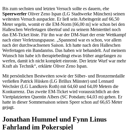
Bis zum sechsten und letzten Versuch sollte es dauern, ehe
Speerwerfer
Oliver Zeno Ispan (LG Stadtwerke München) seinen
weitesten Versuch auspackte. Er ließ sein Arbeitsgerät auf 66,50
Meter segeln, womit er die EM-Norm [66,00 m] wie schon bei den
Halleschen Werfertagen übertraf und zu seinem Meistertitel noch
das EM-Ticket löste. Für ihn war der DM-Start der erste Wettkampf
nach einer Verletzungspause. „Spannend war es schon, vor allem
nach der durchwachsenen Saison. Ich hatte nach den Halleschen
Werfertagen ein Bandanriss. Das haben wir behandelt. Auf meinem
Wunsch hin habe ich therapiebedingt etwas früher angefangen zu
werfen, damit ich nicht komplett einroste. Der letzte Wurf war mehr
Kraft als Technik“, erklärte Oliver Zeno Ispan.
Mit persönlichen Bestweiten sowie der Silber- und Bronzemedaille
verließen Patrick Hüsken (LG Brillux Münster) und Lennard
Wechsler (LG Landkreis Roth) mit 64,60 und 64,09 Metern die
Konkurrenz. Das zweite EM-Ticket wird voraussichtlich an den
Viertplatzierten Quentin Albers (SC Potsdam; 64,03 m) gehen. Er
hatte in dieser Sommersaison seinen Speer schon auf 66,65 Meter
gejagt.
Jonathan Hummel und Fynn Linus
Fahrland im Pokerspiel