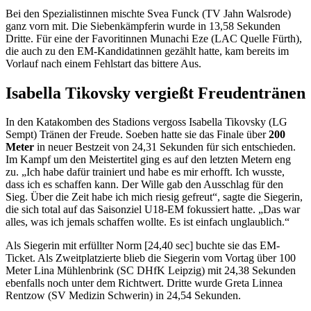
Bei den Spezialistinnen mischte Svea Funck (TV Jahn Walsrode)
ganz vorn mit. Die Siebenkämpferin wurde in 13,58 Sekunden
Dritte. Für eine der Favoritinnen Munachi Eze (LAC Quelle Fürth),
die auch zu den EM-Kandidatinnen gezählt hatte, kam bereits im
Vorlauf nach einem Fehlstart das bittere Aus.
Isabella Tikovsky vergießt Freudentränen
In den Katakomben des Stadions vergoss Isabella Tikovsky (LG
Sempt) Tränen der Freude. Soeben hatte sie das Finale über
200
Meter
in neuer Bestzeit von 24,31 Sekunden für sich entschieden.
Im Kampf um den Meistertitel ging es auf den letzten Metern eng
zu. „Ich habe dafür trainiert und habe es mir erhofft. Ich wusste,
dass ich es schaffen kann. Der Wille gab den Ausschlag für den
Sieg. Über die Zeit habe ich mich riesig gefreut“, sagte die Siegerin,
die sich total auf das Saisonziel U18-EM fokussiert hatte. „Das war
alles, was ich jemals schaffen wollte. Es ist einfach unglaublich.“
Als Siegerin mit erfüllter Norm [24,40 sec] buchte sie das EM-
Ticket. Als Zweitplatzierte blieb die Siegerin vom Vortag über 100
Meter Lina Mühlenbrink (SC DHfK Leipzig) mit 24,38 Sekunden
ebenfalls noch unter dem Richtwert. Dritte wurde Greta Linnea
Rentzow (SV Medizin Schwerin) in 24,54 Sekunden.