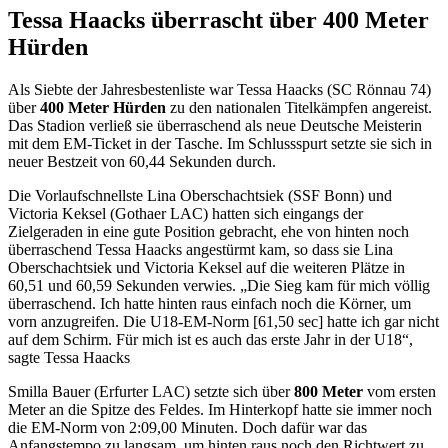
Tessa Haacks überrascht über 400 Meter
Hürden
Als Siebte der Jahresbestenliste war Tessa Haacks (SC Rönnau 74)
über
400 Meter Hürden
zu den nationalen Titelkämpfen angereist.
Das Stadion verließ sie überraschend als neue Deutsche Meisterin
mit dem EM-Ticket in der Tasche. Im Schlussspurt setzte sie sich in
neuer Bestzeit von 60,44 Sekunden durch.
Die Vorlaufschnellste Lina Oberschachtsiek (SSF Bonn) und
Victoria Keksel (Gothaer LAC) hatten sich eingangs der
Zielgeraden in eine gute Position gebracht, ehe von hinten noch
überraschend Tessa Haacks angestürmt kam, so dass sie Lina
Oberschachtsiek und Victoria Keksel auf die weiteren Plätze in
60,51 und 60,59 Sekunden verwies. „Die Sieg kam für mich völlig
überraschend. Ich hatte hinten raus einfach noch die Körner, um
vorn anzugreifen. Die U18-EM-Norm [61,50 sec] hatte ich gar nicht
auf dem Schirm. Für mich ist es auch das erste Jahr in der U18“,
sagte Tessa Haacks
Smilla Bauer (Erfurter LAC) setzte sich über
800 Meter
vom ersten
Meter an die Spitze des Feldes. Im Hinterkopf hatte sie immer noch
die EM-Norm von 2:09,00 Minuten. Doch dafür war das
Anfangstempo zu langsam, um hinten raus noch den Richtwert zu