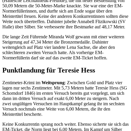
(Hallesche Leichtathletik-Freunde), die mit neuer Bestleistung von
50,09 Metern die 50-Meter-Marke knackte. Sie war eine der EM-
Normerfüllerinnen, und durfte sich am Ende sogar über den
Meistertitel freuen. Keine der anderen Konkurrentinnen sollten diese
Weite noch übertreffen. Dahinter jubelte Annabell Flizikowski (SV
Halle) über Silber. Sie verbesserte ihre Bestmarke auf 48,17 Meter.
Die lange Zeit Führende Miranda Wolf gewann mit einer weiteren
Steigerung auf 47,34 Meter die Bronzemedaille. Dahinter
weitengleich auf Platz vier landete Lena Sachse, die aber den
schlechteren zweiten Versuch hatte. Als vorherige EM-
Normerfüllerin darf sie auf das zweite EM-Ticket hoffen.
Punktlandung für Teresie Hess
Zentimeter-Krimi im
Weitsprung
: Zwischen Gold und Platz vier
lagen nur sechs Zentimeter. Mit 5,73 Metern hatte Teresie Hess (SG
Schorndorf 1846) im ersten Versuch bereits gut vorgelegt, um sich
dann im dritten Versuch auf exakt 6,00 Meter zu steigern. Nach
zwei ungültigen Versuchen im Hauptkampf gelang ihr im sechsten
Versuch nochmals eine Weite von 6,00 Metern, die ihr den
Meistertitel bescherte.
Keine Konkurrentin sprang noch weiter. Ebenso sicherte sie sich das
EM-Ticket, die Norm liegt bei 6,00 Metern. Im Kampf um Silber