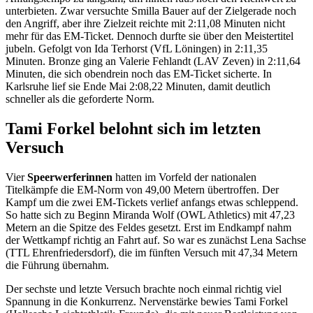
unterbieten. Zwar versuchte Smilla Bauer auf der Zielgerade noch
den Angriff, aber ihre Zielzeit reichte mit 2:11,08 Minuten nicht
mehr für das EM-Ticket. Dennoch durfte sie über den Meistertitel
jubeln. Gefolgt von Ida Terhorst (VfL Löningen) in 2:11,35
Minuten. Bronze ging an Valerie Fehlandt (LAV Zeven) in 2:11,64
Minuten, die sich obendrein noch das EM-Ticket sicherte. In
Karlsruhe lief sie Ende Mai 2:08,22 Minuten, damit deutlich
schneller als die geforderte Norm.
Tami Forkel belohnt sich im letzten
Versuch
Vier
Speerwerferinnen
hatten im Vorfeld der nationalen
Titelkämpfe die EM-Norm von 49,00 Metern übertroffen. Der
Kampf um die zwei EM-Tickets verlief anfangs etwas schleppend.
So hatte sich zu Beginn Miranda Wolf (OWL Athletics) mit 47,23
Metern an die Spitze des Feldes gesetzt. Erst im Endkampf nahm
der Wettkampf richtig an Fahrt auf. So war es zunächst Lena Sachse
(TTL Ehrenfriedersdorf), die im fünften Versuch mit 47,34 Metern
die Führung übernahm.
Der sechste und letzte Versuch brachte noch einmal richtig viel
Spannung in die Konkurrenz. Nervenstärke bewies Tami Forkel