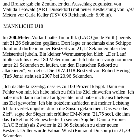
und Bronze gab ein Zentimeter den Ausschlag zugunsten von
Matilda Leowald (ART Düsseldorf) mit neuer Bestleistung von 5,97
Metern vor Carla Keller (TSV 05 Reichenbach; 5,96 m).
MÄNNLICHE U18
Im
200-Meter
-Vorlauf hatte Timur Ilik (LAC Quelle Fürth) bereits
mit 21,26 Sekunden geglänzt. Dort legte er nochmals eine Schippe
drauf und durfte in neuer Bestzeit von 21,12 Sekunden über den
Meistertitel jubeln. Ein kleiner Wermutstropfen blieb. „Der Lauf
fühlte sich bis etwa 180 Meter rund an. Ich habe mir vorgenommen
unter 21 Sekunden zu laufen, um den Deutschen Rekord zu
attackieren“, verriet er. Die DLV-U18-Bestzeit von Robert Hering
(TuS Jena) steht seit 2007 bei 20,96 Sekunden.
„Ich dachte kurzzeitig, dass es zu 100 Prozent klappt. Dann ein
Fehler von mir, ich habe mich zu früh ins Ziel einwerfen wollen. Ich
habe mich dann nochmal aufgerichtet und habe mich anschließend
ins Ziel geworfen. Ich bin trotzdem zufrieden mit meiner Leistung.
Ich bin verletzungsfrei durch die Saison gekommen. Das war das
Ziel“, sagte der Sieger mit erfüllter EM-Norm [21,75 sec], die ihm
das Ticket für Rieti bescherte. In seinem Sog lief Danilo Hübner
(LAC Berlin) als Zweiter in 21,36 Sekunden zu einer neuen
Bestzeit. Dritter wurde Fabian Wüst (Eintracht Duisburg) in 21,39
Sekunden.