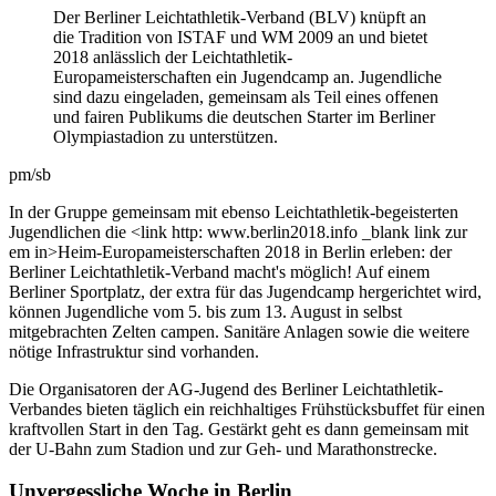
Der Berliner Leichtathletik-Verband (BLV) knüpft an
die Tradition von ISTAF und WM 2009 an und bietet
2018 anlässlich der Leichtathletik-
Europameisterschaften ein Jugendcamp an. Jugendliche
sind dazu eingeladen, gemeinsam als Teil eines offenen
und fairen Publikums die deutschen Starter im Berliner
Olympiastadion zu unterstützen.
pm/sb
In der Gruppe gemeinsam mit ebenso Leichtathletik-begeisterten
Jugendlichen die <link http: www.berlin2018.info _blank link zur
em in>Heim-Europameisterschaften 2018 in Berlin erleben: der
Berliner Leichtathletik-Verband macht's möglich! Auf einem
Berliner Sportplatz, der extra für das Jugendcamp hergerichtet wird,
können Jugendliche vom 5. bis zum 13. August in selbst
mitgebrachten Zelten campen. Sanitäre Anlagen sowie die weitere
nötige Infrastruktur sind vorhanden.
Die Organisatoren der AG-Jugend des Berliner Leichtathletik-
Verbandes bieten täglich ein reichhaltiges Frühstücksbuffet für einen
kraftvollen Start in den Tag. Gestärkt geht es dann gemeinsam mit
der U-Bahn zum Stadion und zur Geh- und Marathonstrecke.
Unvergessliche Woche in Berlin