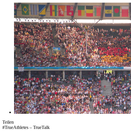
Teilen
#TrueAthletes – TrueTalk