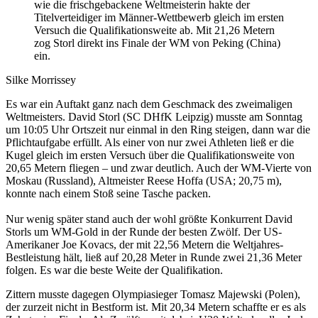
wie die frischgebackene Weltmeisterin hakte der
Titelverteidiger im Männer-Wettbewerb gleich im ersten
Versuch die Qualifikationsweite ab. Mit 21,26 Metern
zog Storl direkt ins Finale der WM von Peking (China)
ein.
Silke Morrissey
Es war ein Auftakt ganz nach dem Geschmack des zweimaligen
Weltmeisters. David Storl (SC DHfK Leipzig) musste am Sonntag
um 10:05 Uhr Ortszeit nur einmal in den Ring steigen, dann war die
Pflichtaufgabe erfüllt. Als einer von nur zwei Athleten ließ er die
Kugel gleich im ersten Versuch über die Qualifikationsweite von
20,65 Metern fliegen – und zwar deutlich. Auch der WM-Vierte von
Moskau (Russland), Altmeister Reese Hoffa (USA; 20,75 m),
konnte nach einem Stoß seine Tasche packen.
Nur wenig später stand auch der wohl größte Konkurrent David
Storls um WM-Gold in der Runde der besten Zwölf. Der US-
Amerikaner Joe Kovacs, der mit 22,56 Metern die Weltjahres-
Bestleistung hält, ließ auf 20,28 Meter in Runde zwei 21,36 Meter
folgen. Es war die beste Weite der Qualifikation.
Zittern musste dagegen Olympiasieger Tomasz Majewski (Polen),
der zurzeit nicht in Bestform ist. Mit 20,34 Metern schaffte er es als