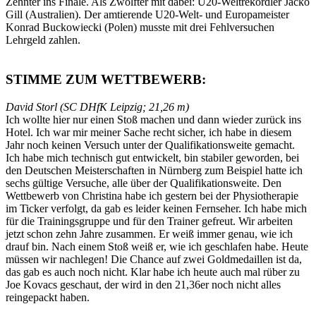
Zehnter ins Finale. Als Zwölfter mit dabei: U20-Weltrekordler Jacko
Gill (Australien). Der amtierende U20-Welt- und Europameister
Konrad Buckowiecki (Polen) musste mit drei Fehlversuchen
Lehrgeld zahlen.
STIMME ZUM WETTBEWERB:
David Storl (SC DHfK Leipzig; 21,26 m)
Ich wollte hier nur einen Stoß machen und dann wieder zurück ins
Hotel. Ich war mir meiner Sache recht sicher, ich habe in diesem
Jahr noch keinen Versuch unter der Qualifikationsweite gemacht.
Ich habe mich technisch gut entwickelt, bin stabiler geworden, bei
den Deutschen Meisterschaften in Nürnberg zum Beispiel hatte ich
sechs gültige Versuche, alle über der Qualifikationsweite. Den
Wettbewerb von Christina habe ich gestern bei der Physiotherapie
im Ticker verfolgt, da gab es leider keinen Fernseher. Ich habe mich
für die Trainingsgruppe und für den Trainer gefreut. Wir arbeiten
jetzt schon zehn Jahre zusammen. Er weiß immer genau, wie ich
drauf bin. Nach einem Stoß weiß er, wie ich geschlafen habe. Heute
müssen wir nachlegen! Die Chance auf zwei Goldmedaillen ist da,
das gab es auch noch nicht. Klar habe ich heute auch mal rüber zu
Joe Kovacs geschaut, der wird in den 21,36er noch nicht alles
reingepackt haben.