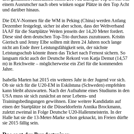
einem Ausrutscher nach oben winken sogar Plätze in den Top Acht
und darüber hinaus.
Die DLV-Normen für die WM in Peking (China) werden Anfang
Dezember festgelegt, sicher ist aber schon, dass der Weltverband
IAAF für die Startplätze Weiten jenseits der 14,20 Meter fordert.
Diese sind dem deutschen Top-Trio durchaus zuzutrauen. Kristin
Gierisch und Jenny Elbe sollten mit ihren 24 Jahren noch lange
nicht am Ende ihrer Leistungsfähigkeit sein, der nächste
Leistungsschub könnte ihnen das Ticket nach Fernost sichern. So
langsam rückt auch der Deutsche Rekord von Katja Demut (14,57
m) in Reichweite – möglicherweise ein Ziel für die kommenden
Jahre.
Isabella Marten hat 2015 ein weiteres Jahr in der Jugend vor sich.
Ob sie sich für die U20-EM in Eskilstuna (Schweden) empfehlen
kann bleibt abzuwarten. Nach der Aufnahme eines Studiums in den
USA muss sie sich zunächst an neue Lebens- und
Trainingsbedingungen gewöhnen. Eine weitere Kandidatin auf
einen der Startplätze ist die Düsseldorferin Annika Brockmann,
zuletzt zweimal in Folge Deutsche U20-Hallenmeisterin. In der
Halle hat sie die 13-Meter-Marke schon geknackt, im Freien dürfte
sie 2015 fällig sein.