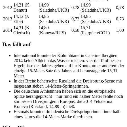
14,21 (K.
14,99
14,99
2012
0,78
0,78
Demut)
(Saladuha/UKR)
(Saladuha/UKR)
14,12 (J.
14,85
14,85
2013
0,73
0,73
Elbe)
(Saladuha/UKR)
(Saladuha/UKR)
14,31 (K.
14,89
15,31
2014
0,58
1,00
Gierisch)
(Koneva/RUS)
(Ibargüen/COL)
Das fällt auf
International konnte der Kolumbianerin Caterine Ibergüen
2014 keine Athletin das Wasser reichen: vier der fünf besten
Ergebnisse des Jahres gehen auf ihr Konto, unter anderem der
einzige 15-Meter-Satz des Jahres auf herausragende 15,31
Meter.
In der Breite beherrschte Russland die Dreisprung-Szene mit
insgesamt sieben 14-Meter-Springerinnen.
Die deutschen Athletinnen haben sich an die europäische
Spitze herangepirscht – nur rund ein halber Meter fehlte noch
zur besten Dreispringerin Europas, die 2014 Yekaterina
Koneva (Russland; 14,89 m) hieß.
Erstmals konnten drei deutsche Dreispringerinnen innerhalb
eines Jahres die 14-Meter-Marke überbieten.