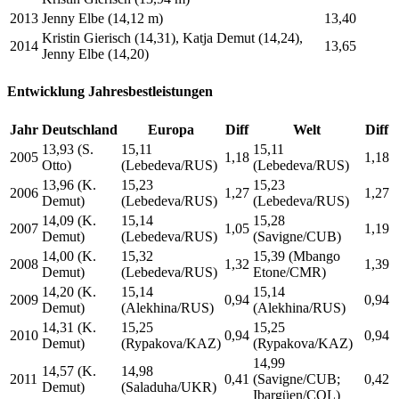
2013
Jenny Elbe (14,12 m)
13,40
Kristin Gierisch (14,31), Katja Demut (14,24),
2014
13,65
Jenny Elbe (14,20)
Entwicklung Jahresbestleistungen
Jahr
Deutschland
Europa
Diff
Welt
Diff
13,93 (S.
15,11
15,11
2005
1,18
1,18
Otto)
(Lebedeva/RUS)
(Lebedeva/RUS)
13,96 (K.
15,23
15,23
2006
1,27
1,27
Demut)
(Lebedeva/RUS)
(Lebedeva/RUS)
14,09 (K.
15,14
15,28
2007
1,05
1,19
Demut)
(Lebedeva/RUS)
(Savigne/CUB)
14,00 (K.
15,32
15,39 (Mbango
2008
1,32
1,39
Demut)
(Lebedeva/RUS)
Etone/CMR)
14,20 (K.
15,14
15,14
2009
0,94
0,94
Demut)
(Alekhina/RUS)
(Alekhina/RUS)
14,31 (K.
15,25
15,25
2010
0,94
0,94
Demut)
(Rypakova/KAZ)
(Rypakova/KAZ)
14,99
14,57 (K.
14,98
2011
0,41
(Savigne/CUB;
0,42
Demut)
(Saladuha/UKR)
Ibargüen/COL)