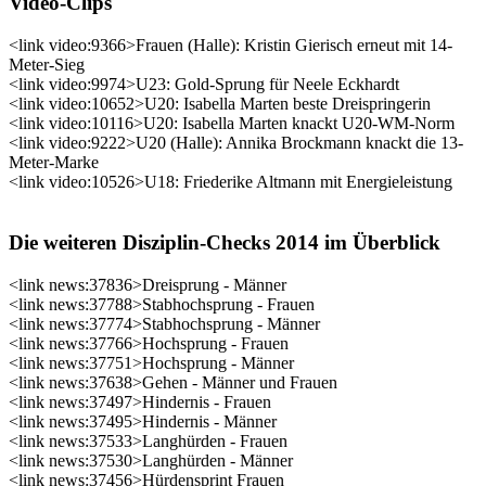
Video-Clips
<link video:9366>Frauen (Halle): Kristin Gierisch erneut mit 14-
Meter-Sieg
<link video:9974>U23: Gold-Sprung für Neele Eckhardt
<link video:10652>U20: Isabella Marten beste Dreispringerin
<link video:10116>U20: Isabella Marten knackt U20-WM-Norm
<link video:9222>U20 (Halle): Annika Brockmann knackt die 13-
Meter-Marke
<link video:10526>U18: Friederike Altmann mit Energieleistung
Die weiteren Disziplin-Checks 2014 im Überblick
<link news:37836>Dreisprung - Männer
<link news:37788>Stabhochsprung - Frauen
<link news:37774>Stabhochsprung - Männer
<link news:37766>Hochsprung - Frauen
<link news:37751>Hochsprung - Männer
<link news:37638>Gehen - Männer und Frauen
<link news:37497>Hindernis - Frauen
<link news:37495>Hindernis - Männer
<link news:37533>Langhürden - Frauen
<link news:37530>Langhürden - Männer
<link news:37456>Hürdensprint Frauen