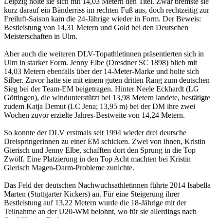
Leipzig holte sie sich mit 14,03 Metern den Titel. Zwar bremste sie
kurz darauf ein Bänderriss im rechten Fuß aus, doch rechtzeitig zur
Freiluft-Saison kam die 24-Jährige wieder in Form. Der Beweis:
Bestleistung von 14,31 Metern und Gold bei den Deutschen
Meisterschaften in Ulm.
Aber auch die weiteren DLV-Topathletinnen präsentierten sich in
Ulm in starker Form. Jenny Elbe (Dresdner SC 1898) blieb mit
14,03 Metern ebenfalls über der 14-Meter-Marke und holte sich
Silber. Zuvor hatte sie mit einem guten dritten Rang zum deutschen
Sieg bei der Team-EM beigetragen. Hinter Neele Eckhardt (LG
Göttingen), die windunterstützt bei 13,98 Metern landete, bestätigte
zudem Katja Demut (LC Jena; 13,95 m) bei der DM ihre zwei
Wochen zuvor erzielte Jahres-Bestweite von 14,24 Metern.
So konnte der DLV erstmals seit 1994 wieder drei deutsche
Dreispringerinnen zu einer EM schicken. Zwei von ihnen, Kristin
Gierisch und Jenny Elbe, schafften dort den Sprung in die Top
Zwölf. Eine Platzierung in den Top Acht machten bei Kristin
Gierisch Magen-Darm-Probleme zunichte.
Das Feld der deutschen Nachwuchsathletinnen führte 2014 Isabella
Marten (Stuttgarter Kickers) an. Für eine Steigerung ihrer
Bestleistung auf 13,22 Metern wurde die 18-Jährige mit der
Teilnahme an der U20-WM belohnt, wo für sie allerdings nach