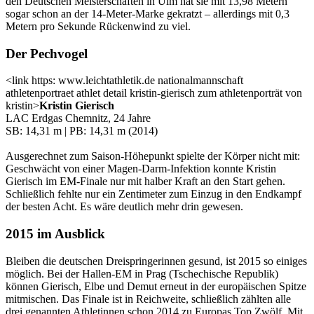
den Deutschen Meisterschaften in Ulm hat sie mit 13,98 Metern
sogar schon an der 14-Meter-Marke gekratzt – allerdings mit 0,3
Metern pro Sekunde Rückenwind zu viel.
Der Pechvogel
<link https: www.leichtathletik.de nationalmannschaft
athletenportraet athlet detail kristin-gierisch zum athletenporträt von
kristin>
Kristin Gierisch
LAC Erdgas Chemnitz, 24 Jahre
SB: 14,31 m | PB: 14,31 m (2014)
Ausgerechnet zum Saison-Höhepunkt spielte der Körper nicht mit:
Geschwächt von einer Magen-Darm-Infektion konnte Kristin
Gierisch im EM-Finale nur mit halber Kraft an den Start gehen.
Schließlich fehlte nur ein Zentimeter zum Einzug in den Endkampf
der besten Acht. Es wäre deutlich mehr drin gewesen.
2015 im Ausblick
Bleiben die deutschen Dreispringerinnen gesund, ist 2015 so einiges
möglich. Bei der Hallen-EM in Prag (Tschechische Republik)
können Gierisch, Elbe und Demut erneut in der europäischen Spitze
mitmischen. Das Finale ist in Reichweite, schließlich zählten alle
drei genannten Athletinnen schon 2014 zu Europas Top Zwölf. Mit