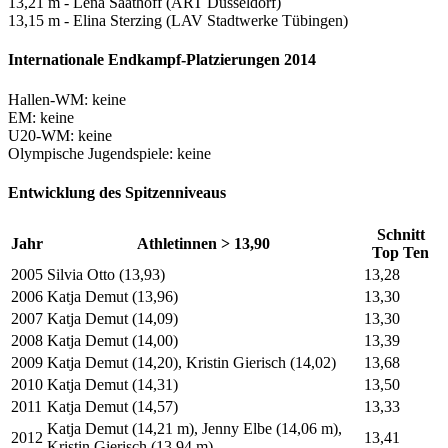
13,21 m - Lena Saathoff (ART Düsseldorf)
13,15 m - Elina Sterzing (LAV Stadtwerke Tübingen)
Internationale Endkampf-Platzierungen 2014
Hallen-WM: keine
EM: keine
U20-WM: keine
Olympische Jugendspiele: keine
Entwicklung des Spitzenniveaus
Schnitt
Jahr
Athletinnen > 13,90
Top Ten
2005
Silvia Otto (13,93)
13,28
2006
Katja Demut (13,96)
13,30
2007
Katja Demut (14,09)
13,30
2008
Katja Demut (14,00)
13,39
2009
Katja Demut (14,20), Kristin Gierisch (14,02)
13,68
2010
Katja Demut (14,31)
13,50
2011
Katja Demut (14,57)
13,33
Katja Demut (14,21 m), Jenny Elbe (14,06 m),
2012
13,41
Kristin Gierisch (13,94 m)