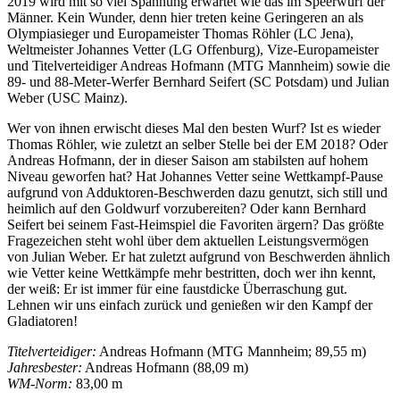
2019 wird mit so viel Spannung erwartet wie das im Speerwurf der
Männer. Kein Wunder, denn hier treten keine Geringeren an als
Olympiasieger und Europameister Thomas Röhler (LC Jena),
Weltmeister Johannes Vetter (LG Offenburg), Vize-Europameister
und Titelverteidiger Andreas Hofmann (MTG Mannheim) sowie die
89- und 88-Meter-Werfer Bernhard Seifert (SC Potsdam) und Julian
Weber (USC Mainz).
Wer von ihnen erwischt dieses Mal den besten Wurf? Ist es wieder
Thomas Röhler, wie zuletzt an selber Stelle bei der EM 2018? Oder
Andreas Hofmann, der in dieser Saison am stabilsten auf hohem
Niveau geworfen hat? Hat Johannes Vetter seine Wettkampf-Pause
aufgrund von Adduktoren-Beschwerden dazu genutzt, sich still und
heimlich auf den Goldwurf vorzubereiten? Oder kann Bernhard
Seifert bei seinem Fast-Heimspiel die Favoriten ärgern? Das größte
Fragezeichen steht wohl über dem aktuellen Leistungsvermögen
von Julian Weber. Er hat zuletzt aufgrund von Beschwerden ähnlich
wie Vetter keine Wettkämpfe mehr bestritten, doch wer ihn kennt,
der weiß: Er ist immer für eine faustdicke Überraschung gut.
Lehnen wir uns einfach zurück und genießen wir den Kampf der
Gladiatoren!
Titelverteidiger:
Andreas Hofmann (MTG Mannheim; 89,55 m)
Jahresbester:
Andreas Hofmann (88,09 m)
WM-Norm:
83,00 m