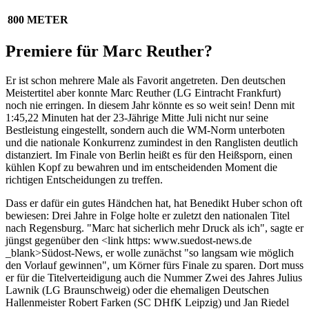
800 METER
Premiere für Marc Reuther?
Er ist schon mehrere Male als Favorit angetreten. Den deutschen
Meistertitel aber konnte Marc Reuther (LG Eintracht Frankfurt)
noch nie erringen. In diesem Jahr könnte es so weit sein! Denn mit
1:45,22 Minuten hat der 23-Jährige Mitte Juli nicht nur seine
Bestleistung eingestellt, sondern auch die WM-Norm unterboten
und die nationale Konkurrenz zumindest in den Ranglisten deutlich
distanziert. Im Finale von Berlin heißt es für den Heißsporn, einen
kühlen Kopf zu bewahren und im entscheidenden Moment die
richtigen Entscheidungen zu treffen.
Dass er dafür ein gutes Händchen hat, hat Benedikt Huber schon oft
bewiesen: Drei Jahre in Folge holte er zuletzt den nationalen Titel
nach Regensburg. "Marc hat sicherlich mehr Druck als ich", sagte er
jüngst gegenüber den <link https: www.suedost-news.de
_blank>Südost-News, er wolle zunächst "so langsam wie möglich
den Vorlauf gewinnen", um Körner fürs Finale zu sparen. Dort muss
er für die Titelverteidigung auch die Nummer Zwei des Jahres Julius
Lawnik (LG Braunschweig) oder die ehemaligen Deutschen
Hallenmeister Robert Farken (SC DHfK Leipzig) und Jan Riedel