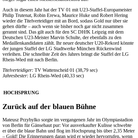
Auch in diesem Jahr hat der TV 01 mit U23-Staffel-Europameister
Philip Trutenat, Robin Erewa, Maurice Huke und Robert Hering
wieder die Titelverteidiger mit an Bord, sodass Gold nur über sie
gehen dürfte – auch wenn sie bisher noch gar nicht zusammen
gerannt sind. Das gilt auch für den SC DHfK Leipzig mit dem
Deutschen U23-Meister Marvin Schulte, der ebenfalls zu den
Medaillenkandidaten zählt. Ihr neuer deutscher U20-Rekord könnte
der jungen Staffel der LG Stadtwerke München Rückenwind
verleihen. Die schnellste Zeit des Jahres bringt die Staffel der LG
Rhein-Wied mit nach Berlin.
Titelverteidiger:
TV Wattenscheid 01 (38,79 sec)
Jahresbester:
LG Rhein-Wied (40,33 sec)
HOCHSPRUNG
Zurück auf der blauen Bühne
Mateusz Przybylko sorgte im vergangenen Jahr im Olympiastadion
von Berlin für Gänsehaut pur: Vor ausverkaufter Kulisse schwebte
er über die blaue Bahn und flog im Hochsprung bis über 2,35 Meter
– Gold! Die Erinnerungen daran wird er wieder hervorrufen, wenn