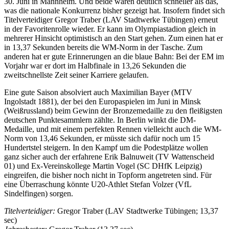
30. Juni in Mannheim. Und beide waren deutlich schneller als das,
was die nationale Konkurrenz bisher gezeigt hat. Insofern findet sich
Titelverteidiger Gregor Traber (LAV Stadtwerke Tübingen) erneut
in der Favoritenrolle wieder. Er kann im Olympiastadion gleich in
mehrerer Hinsicht optimistisch an den Start gehen. Zum einen hat er
in 13,37 Sekunden bereits die WM-Norm in der Tasche. Zum
anderen hat er gute Erinnerungen an die blaue Bahn: Bei der EM im
Vorjahr war er dort im Halbfinale in 13,26 Sekunden die
zweitschnellste Zeit seiner Karriere gelaufen.
Eine gute Saison absolviert auch Maximilian Bayer (MTV
Ingolstadt 1881), der bei den Europaspielen im Juni in Minsk
(Weißrussland) beim Gewinn der Bronzemedaille zu den fleißigsten
deutschen Punktesammlern zählte. In Berlin winkt die DM-
Medaille, und mit einem perfekten Rennen vielleicht auch die WM-
Norm von 13,46 Sekunden, er müsste sich dafür noch um 15
Hundertstel steigern. In den Kampf um die Podestplätze wollen
ganz sicher auch der erfahrene Erik Balnuweit (TV Wattenscheid
01) und Ex-Vereinskollege Martin Vogel (SC DHfK Leipzig)
eingreifen, die bisher noch nicht in Topform angetreten sind. Für
eine Überraschung könnte U20-Athlet Stefan Volzer (VfL
Sindelfingen) sorgen.
Titelverteidiger:
Gregor Traber (LAV Stadtwerke Tübingen; 13,37
sec)