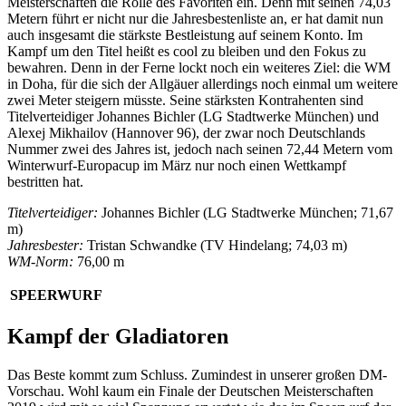
Meisterschaften die Rolle des Favoriten ein. Denn mit seinen 74,03
Metern führt er nicht nur die Jahresbestenliste an, er hat damit nun
auch insgesamt die stärkste Bestleistung auf seinem Konto. Im
Kampf um den Titel heißt es cool zu bleiben und den Fokus zu
bewahren. Denn in der Ferne lockt noch ein weiteres Ziel: die WM
in Doha, für die sich der Allgäuer allerdings noch einmal um weitere
zwei Meter steigern müsste. Seine stärksten Kontrahenten sind
Titelverteidiger Johannes Bichler (LG Stadtwerke München) und
Alexej Mikhailov (Hannover 96), der zwar noch Deutschlands
Nummer zwei des Jahres ist, jedoch nach seinen 72,44 Metern vom
Winterwurf-Europacup im März nur noch einen Wettkampf
bestritten hat.
Titelverteidiger:
Johannes Bichler (LG Stadtwerke München; 71,67
m)
Jahresbester:
Tristan Schwandke (TV Hindelang; 74,03 m)
WM-Norm:
76,00 m
SPEERWURF
Kampf der Gladiatoren
Das Beste kommt zum Schluss. Zumindest in unserer großen DM-
Vorschau. Wohl kaum ein Finale der Deutschen Meisterschaften