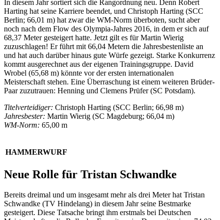
In diesem Jahr sortiert sich die Rangordnung neu. Denn Robert
Harting hat seine Karriere beendet, und Christoph Harting (SCC
Berlin; 66,01 m) hat zwar die WM-Norm überboten, sucht aber
noch nach dem Flow des Olympia-Jahres 2016, in dem er sich auf
68,37 Meter gesteigert hatte. Jetzt gilt es für Martin Wierig
zuzuschlagen! Er führt mit 66,04 Metern die Jahresbestenliste an
und hat auch darüber hinaus gute Würfe gezeigt. Starke Konkurrenz
kommt ausgerechnet aus der eigenen Trainingsgruppe. David
Wrobel (65,68 m) könnte vor der ersten internationalen
Meisterschaft stehen. Eine Überraschung ist einem weiteren Brüder-
Paar zuzutrauen: Henning und Clemens Prüfer (SC Potsdam).
Titelverteidiger:
Christoph Harting (SCC Berlin; 66,98 m)
Jahresbester:
Martin Wierig (SC Magdeburg; 66,04 m)
WM-Norm:
65,00 m
HAMMERWURF
Neue Rolle für Tristan Schwandke
Bereits dreimal und um insgesamt mehr als drei Meter hat Tristan
Schwandke (TV Hindelang) in diesem Jahr seine Bestmarke
gesteigert. Diese Tatsache bringt ihm erstmals bei Deutschen