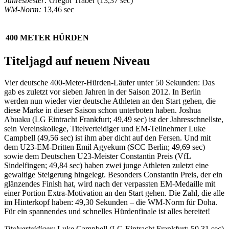
Jahresbester:
Gregor Traber (13,37 sec)
WM-Norm:
13,46 sec
400 METER HÜRDEN
Titeljagd auf neuem Niveau
Vier deutsche 400-Meter-Hürden-Läufer unter 50 Sekunden: Das
gab es zuletzt vor sieben Jahren in der Saison 2012. In Berlin
werden nun wieder vier deutsche Athleten an den Start gehen, die
diese Marke in dieser Saison schon unterboten haben. Joshua
Abuaku (LG Eintracht Frankfurt; 49,49 sec) ist der Jahresschnellste,
sein Vereinskollege, Titelverteidiger und EM-Teilnehmer Luke
Campbell (49,56 sec) ist ihm aber dicht auf den Fersen. Und mit
dem U23-EM-Dritten Emil Agyekum (SCC Berlin; 49,69 sec)
sowie dem Deutschen U23-Meister Constantin Preis (VfL
Sindelfingen; 49,84 sec) haben zwei junge Athleten zuletzt eine
gewaltige Steigerung hingelegt. Besonders Constantin Preis, der ein
glänzendes Finish hat, wird nach der verpassten EM-Medaille mit
einer Portion Extra-Motivation an den Start gehen. Die Zahl, die alle
im Hinterkopf haben: 49,30 Sekunden – die WM-Norm für Doha.
Für ein spannendes und schnelles Hürdenfinale ist alles bereitet!
Titelverteidiger:
Luke Campbell (LG Eintracht Frankfurt; 50,31 sec)