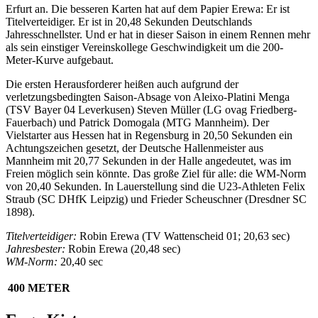
Erfurt an. Die besseren Karten hat auf dem Papier Erewa: Er ist
Titelverteidiger. Er ist in 20,48 Sekunden Deutschlands
Jahresschnellster. Und er hat in dieser Saison in einem Rennen mehr
als sein einstiger Vereinskollege Geschwindigkeit um die 200-
Meter-Kurve aufgebaut.
Die ersten Herausforderer heißen auch aufgrund der
verletzungsbedingten Saison-Absage von Aleixo-Platini Menga
(TSV Bayer 04 Leverkusen) Steven Müller (LG ovag Friedberg-
Fauerbach) und Patrick Domogala (MTG Mannheim). Der
Vielstarter aus Hessen hat in Regensburg in 20,50 Sekunden ein
Achtungszeichen gesetzt, der Deutsche Hallenmeister aus
Mannheim mit 20,77 Sekunden in der Halle angedeutet, was im
Freien möglich sein könnte. Das große Ziel für alle: die WM-Norm
von 20,40 Sekunden. In Lauerstellung sind die U23-Athleten Felix
Straub (SC DHfK Leipzig) und Frieder Scheuschner (Dresdner SC
1898).
Titelverteidiger:
Robin Erewa (TV Wattenscheid 01; 20,63 sec)
Jahresbester:
Robin Erewa (20,48 sec)
WM-Norm:
20,40 sec
400 METER