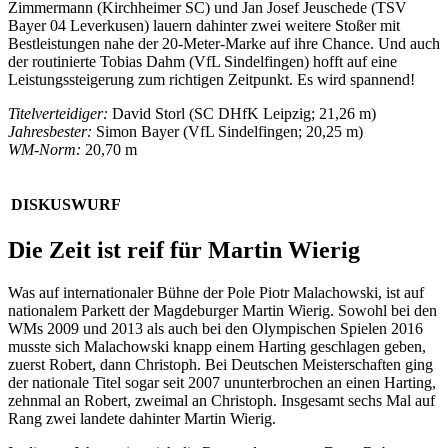
Zimmermann (Kirchheimer SC) und Jan Josef Jeuschede (TSV
Bayer 04 Leverkusen) lauern dahinter zwei weitere Stoßer mit
Bestleistungen nahe der 20-Meter-Marke auf ihre Chance. Und auch
der routinierte Tobias Dahm (VfL Sindelfingen) hofft auf eine
Leistungssteigerung zum richtigen Zeitpunkt. Es wird spannend!
Titelverteidiger:
David Storl (SC DHfK Leipzig; 21,26 m)
Jahresbester:
Simon Bayer (VfL Sindelfingen; 20,25 m)
WM-Norm:
20,70 m
DISKUSWURF
Die Zeit ist reif für Martin Wierig
Was auf internationaler Bühne der Pole Piotr Malachowski, ist auf
nationalem Parkett der Magdeburger Martin Wierig. Sowohl bei den
WMs 2009 und 2013 als auch bei den Olympischen Spielen 2016
musste sich Malachowski knapp einem Harting geschlagen geben,
zuerst Robert, dann Christoph. Bei Deutschen Meisterschaften ging
der nationale Titel sogar seit 2007 ununterbrochen an einen Harting,
zehnmal an Robert, zweimal an Christoph. Insgesamt sechs Mal auf
Rang zwei landete dahinter Martin Wierig.