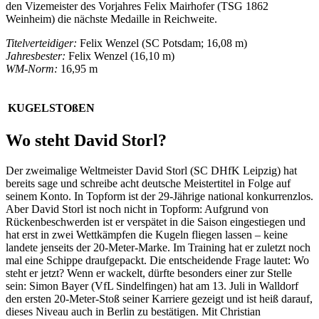
den Vizemeister des Vorjahres Felix Mairhofer (TSG 1862
Weinheim) die nächste Medaille in Reichweite.
Titelverteidiger:
Felix Wenzel (SC Potsdam; 16,08 m)
Jahresbester:
Felix Wenzel (16,10 m)
WM-Norm:
16,95 m
KUGELSTOßEN
Wo steht David Storl?
Der zweimalige Weltmeister David Storl (SC DHfK Leipzig) hat
bereits sage und schreibe acht deutsche Meistertitel in Folge auf
seinem Konto. In Topform ist der 29-Jährige national konkurrenzlos.
Aber David Storl ist noch nicht in Topform: Aufgrund von
Rückenbeschwerden ist er verspätet in die Saison eingestiegen und
hat erst in zwei Wettkämpfen die Kugeln fliegen lassen – keine
landete jenseits der 20-Meter-Marke. Im Training hat er zuletzt noch
mal eine Schippe draufgepackt. Die entscheidende Frage lautet: Wo
steht er jetzt? Wenn er wackelt, dürfte besonders einer zur Stelle
sein: Simon Bayer (VfL Sindelfingen) hat am 13. Juli in Walldorf
den ersten 20-Meter-Stoß seiner Karriere gezeigt und ist heiß darauf,
dieses Niveau auch in Berlin zu bestätigen. Mit Christian