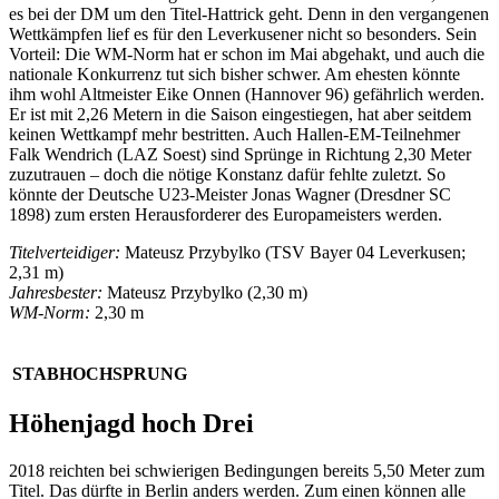
es bei der DM um den Titel-Hattrick geht. Denn in den vergangenen
Wettkämpfen lief es für den Leverkusener nicht so besonders. Sein
Vorteil: Die WM-Norm hat er schon im Mai abgehakt, und auch die
nationale Konkurrenz tut sich bisher schwer. Am ehesten könnte
ihm wohl Altmeister Eike Onnen (Hannover 96) gefährlich werden.
Er ist mit 2,26 Metern in die Saison eingestiegen, hat aber seitdem
keinen Wettkampf mehr bestritten. Auch Hallen-EM-Teilnehmer
Falk Wendrich (LAZ Soest) sind Sprünge in Richtung 2,30 Meter
zuzutrauen – doch die nötige Konstanz dafür fehlte zuletzt. So
könnte der Deutsche U23-Meister Jonas Wagner (Dresdner SC
1898) zum ersten Herausforderer des Europameisters werden.
Titelverteidiger:
Mateusz Przybylko (TSV Bayer 04 Leverkusen;
2,31 m)
Jahresbester:
Mateusz Przybylko (2,30 m)
WM-Norm:
2,30 m
STABHOCHSPRUNG
Höhenjagd hoch Drei
2018 reichten bei schwierigen Bedingungen bereits 5,50 Meter zum
Titel. Das dürfte in Berlin anders werden. Zum einen können alle