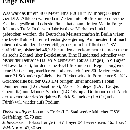
Enge Kiste
Was war das für ein 400-Meter-Finale 2018 in Nürnberg! Gleich
vier DLV-Athleten waren da in Zeiten unter 46 Sekunden über die
Ziellinie gestürmt, das beste Finish hatte zum dritten Mal in Folge
Johannes Trefz. In diesem Jahr ist diese Marke noch nicht
gebrochen worden, die Deutschen Meisterschaften in Berlin wären
die beste Bühne für eine Leistungssteigerung. Am meisten Luft nach
oben hat wohl der Titelverteidiger, der, nun im Trikot des TSV
Gräfelfing, bisher bei 46,32 Sekunden angekommen ist – noch mehr
als sechs Zehntel über Bestleistung. Eine Hundertstel schneller war
bisher der Deutsche Hallen-Vizemeister Tobias Lange (TSV Bayer
04 Leverkusen), für den seine 46,31 Sekunden in Regensburg eine
neue Bestleistung markierten und der auch über 200 Meter erstmals
unter 21 Sekunden geblieben ist. Rückenwind in Form einer Staffel-
Goldmedaille bei der U23-EM bringen unter anderem Fabian
Dammermann (LG Osnabrück), Marvin Schlegel (LAC Erdgas
Chemnitz) und Manuel Sanders (LG Olympia Dortmund) mit. Auch
der Vizemeister des Vorjahres Patrick Schneider (LAC Quelle
Fürth) will wieder aufs Podium.
Titelverteidiger:
Johannes Trefz (LG Stadtwerke München/TSV
Gräfelfing; 45,70 sec)
Jahresbester:
Tobias Lange (TSV Bayer 04 Leverkusen; 46,31 sec)
WM-Norm:
45,30 sec