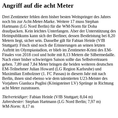
Angriff auf die acht Meter
Drei Zentimeter fehlen dem bisher besten Weitspringer des Jahres
noch bis zur Acht-Meter-Marke. Weitere 17 muss Stephan
Hartmann (LG Nord Berlin) für die WM-Norm für Doha
draufpacken. Kein leichtes Unterfangen. Aber der Unterstützung des
Heimpublikums kann sich der Berliner, dessen Bestleistung bei 8,20
Metern liegt, sicher sein. Dasselbe gilt für Fabian Heinle (VfB
Stuttgart): Frisch sind noch die Erinnerungen an seinen letzten
Auftritt im Olympiastadion, er blieb im Zentimeter-Krimi des EM-
Finales von 2018 cool und holte mit 8,13 Metern die Silbermedaille.
Nach einer bisher schwierigen Saison sollte das Selbstvertrauen
geben. 7,89 und 7,84 Meter bringen die beiden weiteren deutschen
EM-Teilnehmer Julian Howard (LG Region Karlsruhe) und
Maximilian Entholzner (1. FC Passau) in diesem Jahr mit nach
Berlin, ihnen sind ebenso wie dem talentierten U23-Meister des
Vorjahres Gianluca Puglisi (Königsteiner LV) Sprünge in Richtung
acht Meter zuzutrauen.
Titelverteidiger:
Fabian Heinle (VfB Stuttgart; 8,04 m)
Jahresbester:
Stephan Hartmann (LG Nord Berlin; 7,97 m)
WM-Norm:
8,17 m