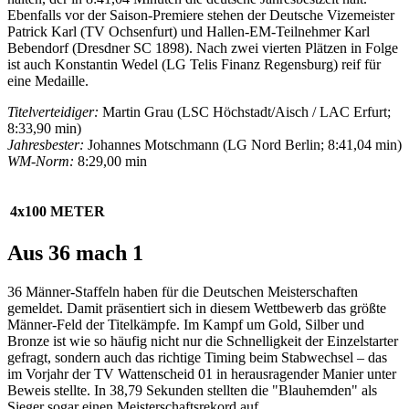
Ebenfalls vor der Saison-Premiere stehen der Deutsche Vizemeister
Patrick Karl (TV Ochsenfurt) und Hallen-EM-Teilnehmer Karl
Bebendorf (Dresdner SC 1898). Nach zwei vierten Plätzen in Folge
ist auch Konstantin Wedel (LG Telis Finanz Regensburg) reif für
eine Medaille.
Titelverteidiger:
Martin Grau (LSC Höchstadt/Aisch / LAC Erfurt;
8:33,90 min)
Jahresbester:
Johannes Motschmann (LG Nord Berlin; 8:41,04 min)
WM-Norm:
8:29,00 min
4x100 METER
Aus 36 mach 1
36 Männer-Staffeln haben für die Deutschen Meisterschaften
gemeldet. Damit präsentiert sich in diesem Wettbewerb das größte
Männer-Feld der Titelkämpfe. Im Kampf um Gold, Silber und
Bronze ist wie so häufig nicht nur die Schnelligkeit der Einzelstarter
gefragt, sondern auch das richtige Timing beim Stabwechsel – das
im Vorjahr der TV Wattenscheid 01 in herausragender Manier unter
Beweis stellte. In 38,79 Sekunden stellten die "Blauhemden" als
Sieger sogar einen Meisterschaftsrekord auf.