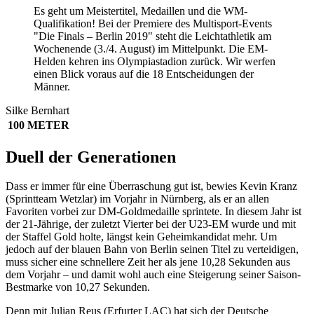
Es geht um Meistertitel, Medaillen und die WM-
Qualifikation! Bei der Premiere des Multisport-Events
"Die Finals – Berlin 2019" steht die Leichtathletik am
Wochenende (3./4. August) im Mittelpunkt. Die EM-
Helden kehren ins Olympiastadion zurück. Wir werfen
einen Blick voraus auf die 18 Entscheidungen der
Männer.
Silke Bernhart
100 METER
Duell der Generationen
Dass er immer für eine Überraschung gut ist, bewies Kevin Kranz
(Sprintteam Wetzlar) im Vorjahr in Nürnberg, als er an allen
Favoriten vorbei zur DM-Goldmedaille sprintete. In diesem Jahr ist
der 21-Jährige, der zuletzt Vierter bei der U23-EM wurde und mit
der Staffel Gold holte, längst kein Geheimkandidat mehr. Um
jedoch auf der blauen Bahn von Berlin seinen Titel zu verteidigen,
muss sicher eine schnellere Zeit her als jene 10,28 Sekunden aus
dem Vorjahr – und damit wohl auch eine Steigerung seiner Saison-
Bestmarke von 10,27 Sekunden.
Denn mit Julian Reus (Erfurter LAC) hat sich der Deutsche