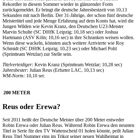
Rekordler in diesem Sommer wieder in glänzender Form
zurückgemeldet. Er bringt die deutsche Jahresbestzeit von 10,13
Sekunden mit nach Berlin. Der 31-Jährige, der schon fünf deutsche
Meistertitel und jede Menge Erfahrung auf dem Konto hat, wird die
Jungen Wilden wie Kevin Kranz, den Deutschen U23-Meister
Marvin Schulte (SC DHfK Leipzig; 10,18 sec) oder Joshua
Hartmann (ASV Köln; 10,16 sec) in ihre Schranken weisen wollen.
Wenn diese wackeln, könnten auch weitere Arrivierte wie Roy
Schmidt (SC DHfK Leipzig; 10,23 sec) oder Michael Pohl
(Sprintteam Wetzlar) zur Stelle sein.
Titelverteidiger:
Kevin Kranz (Sprintteam Wetzlar; 10,28 sec)
Jahresbester:
Julian Reus (Erfurter LAC, 10,13 sec)
WM-Norm:
10,10 sec
200 METER
Reus oder Erewa?
Seit 2011 heißt der Deutsche Meister über 200 Meter entweder
Robin Erewa oder Julian Reus. Während Robin Erewa den neunten
Titel in Serie für den TV Wattenscheid 01 holen könnte, peilt Julian
Reus Titel Nummer eins im Trikot seiner neuen Wahlheimat in