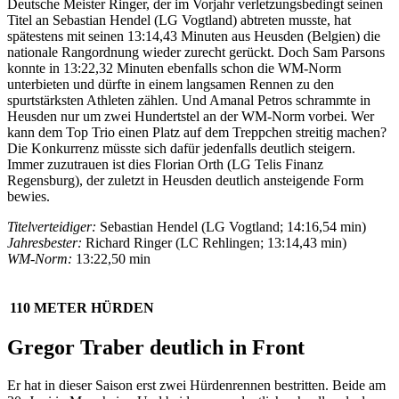
Deutsche Meister Ringer, der im Vorjahr verletzungsbedingt seinen
Titel an Sebastian Hendel (LG Vogtland) abtreten musste, hat
spätestens mit seinen 13:14,43 Minuten aus Heusden (Belgien) die
nationale Rangordnung wieder zurecht gerückt. Doch Sam Parsons
konnte in 13:22,32 Minuten ebenfalls schon die WM-Norm
unterbieten und dürfte in einem langsamen Rennen zu den
spurtstärksten Athleten zählen. Und Amanal Petros schrammte in
Heusden nur um zwei Hundertstel an der WM-Norm vorbei. Wer
kann dem Top Trio einen Platz auf dem Treppchen streitig machen?
Die Konkurrenz müsste sich dafür jedenfalls deutlich steigern.
Immer zuzutrauen ist dies Florian Orth (LG Telis Finanz
Regensburg), der zuletzt in Heusden deutlich ansteigende Form
bewies.
Titelverteidiger:
Sebastian Hendel (LG Vogtland; 14:16,54 min)
Jahresbester:
Richard Ringer (LC Rehlingen; 13:14,43 min)
WM-Norm:
13:22,50 min
110 METER HÜRDEN
Gregor Traber deutlich in Front
Er hat in dieser Saison erst zwei Hürdenrennen bestritten. Beide am