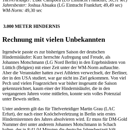
Jahresbester:
Joshua Abuaku (LG Eintracht Frankfurt; 49,49 sec)
WM-Norm:
49,30 sec
3.000 METER HINDERNIS
Rechnung mit vielen Unbekannten
Irgendwie passte es zur bisherigen Saison der deutschen
Hindernisläufer: Kurz herrschte Aufregung und Freude, als
Johannes Motschmann (LG Nord Berlin) in den Ergebnislisten von
Lüttich (Belgien) mit einer Zeit unter der WM-Norm auftauchte.
Aber die Veranstalter hatten zwei Athleten verwechselt, der Berliner,
der in den USA studiert, war gar nicht ins Ziel gekommen. Von viel
Pech und vielen Fragezeichen war bisher insgesamt die Saison
gekennzeichnet, kaum einer der Hindernisläufer, die in den
vergangenen Jahren vorne mitliefen, konnte sein volles Potenzial
unter Beweis stellen.
Unter anderem gilt das für Titelverteidiger Martin Grau (LAC
Erfurt), der nach einer Knöchelverletzung in Berlin sein erstes
Hindernisrennen des Jahres absolvieren wird. Er muss für DM-Gold
Nummer drei unter anderem Johannes Motschmann in Schach
halten, der in 8:41,04 Minuten die deutsche Jahresbestzeit hält.