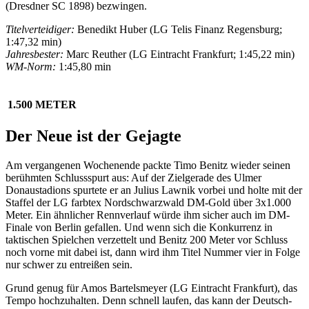
(Dresdner SC 1898) bezwingen.
Titelverteidiger:
Benedikt Huber (LG Telis Finanz Regensburg;
1:47,32 min)
Jahresbester:
Marc Reuther (LG Eintracht Frankfurt; 1:45,22 min)
WM-Norm:
1:45,80 min
1.500 METER
Der Neue ist der Gejagte
Am vergangenen Wochenende packte Timo Benitz wieder seinen
berühmten Schlussspurt aus: Auf der Zielgerade des Ulmer
Donaustadions spurtete er an Julius Lawnik vorbei und holte mit der
Staffel der LG farbtex Nordschwarzwald DM-Gold über 3x1.000
Meter. Ein ähnlicher Rennverlauf würde ihm sicher auch im DM-
Finale von Berlin gefallen. Und wenn sich die Konkurrenz in
taktischen Spielchen verzettelt und Benitz 200 Meter vor Schluss
noch vorne mit dabei ist, dann wird ihm Titel Nummer vier in Folge
nur schwer zu entreißen sein.
Grund genug für Amos Bartelsmeyer (LG Eintracht Frankfurt), das
Tempo hochzuhalten. Denn schnell laufen, das kann der Deutsch-