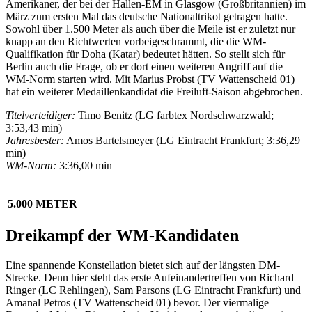
Amerikaner, der bei der Hallen-EM in Glasgow (Großbritannien) im
März zum ersten Mal das deutsche Nationaltrikot getragen hatte.
Sowohl über 1.500 Meter als auch über die Meile ist er zuletzt nur
knapp an den Richtwerten vorbeigeschrammt, die die WM-
Qualifikation für Doha (Katar) bedeutet hätten. So stellt sich für
Berlin auch die Frage, ob er dort einen weiteren Angriff auf die
WM-Norm starten wird. Mit Marius Probst (TV Wattenscheid 01)
hat ein weiterer Medaillenkandidat die Freiluft-Saison abgebrochen.
Titelverteidiger:
Timo Benitz (LG farbtex Nordschwarzwald;
3:53,43 min)
Jahresbester:
Amos Bartelsmeyer (LG Eintracht Frankfurt; 3:36,29
min)
WM-Norm:
3:36,00 min
5.000 METER
Dreikampf der WM-Kandidaten
Eine spannende Konstellation bietet sich auf der längsten DM-
Strecke. Denn hier steht das erste Aufeinandertreffen von Richard
Ringer (LC Rehlingen), Sam Parsons (LG Eintracht Frankfurt) und
Amanal Petros (TV Wattenscheid 01) bevor. Der viermalige