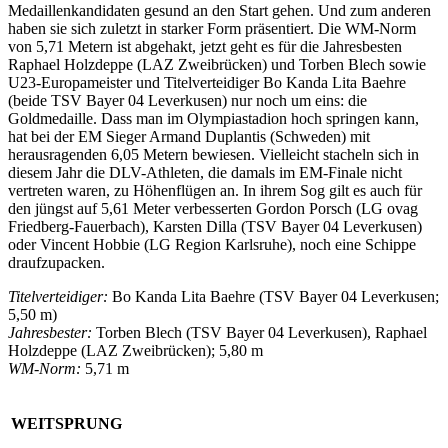
Medaillenkandidaten gesund an den Start gehen. Und zum anderen
haben sie sich zuletzt in starker Form präsentiert. Die WM-Norm
von 5,71 Metern ist abgehakt, jetzt geht es für die Jahresbesten
Raphael Holzdeppe (LAZ Zweibrücken) und Torben Blech sowie
U23-Europameister und Titelverteidiger Bo Kanda Lita Baehre
(beide TSV Bayer 04 Leverkusen) nur noch um eins: die
Goldmedaille. Dass man im Olympiastadion hoch springen kann,
hat bei der EM Sieger Armand Duplantis (Schweden) mit
herausragenden 6,05 Metern bewiesen. Vielleicht stacheln sich in
diesem Jahr die DLV-Athleten, die damals im EM-Finale nicht
vertreten waren, zu Höhenflügen an. In ihrem Sog gilt es auch für
den jüngst auf 5,61 Meter verbesserten Gordon Porsch (LG ovag
Friedberg-Fauerbach), Karsten Dilla (TSV Bayer 04 Leverkusen)
oder Vincent Hobbie (LG Region Karlsruhe), noch eine Schippe
draufzupacken.
Titelverteidiger:
Bo Kanda Lita Baehre (TSV Bayer 04 Leverkusen;
5,50 m)
Jahresbester:
Torben Blech (TSV Bayer 04 Leverkusen), Raphael
Holzdeppe (LAZ Zweibrücken); 5,80 m
WM-Norm:
5,71 m
WEITSPRUNG