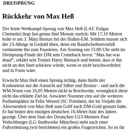
DREISPRUNG
Rückkehr von Max Heß
Der letzte Wettkampf-Sprung von Max Heß (LAC Erdgas
Chemnitz) liegt fast genau fünf Monate zurück: Mit 17,10 Metern
holte er am 3. März Bronze bei der Hallen-EM. Seitdem musste sich
der 23-Jährige in Geduld üben, denn ein Bandscheibenvorfall
verdammte ihn zum Pausieren. Am Sonntag um 15:00 Uhr steht im
Dreisprung-Finale der DM sein Comeback bevor. "Max hat was
drauf", erklärt sein Trainer Harry Marusch und betont, dass er ihn
nicht an den Start schicken würde, wenn er nicht beschwerdefrei
und in Form wäre.
Erwischt Max Heß einen Sprung richtig, dann bleibt der
Konkurrenz nur die Aussicht auf Silber und Bronze – und auch die
WM-Norm von 16,95 Metern rückt in Reichweite, wenngleich diese
nicht das erklärte Ziel ist. Anwärter Nummer eins auf die weiteren
Podiumsplätze ist Felix Wenzel (SC Potsdam), der im Vorjahr die
Abwesenheit von Max Heß zum Griff nach DM-Gold genutzt hatte.
Er hat bisher den einzigen deutschen 16-Meter-Satz des Jahres
gezeigt. Über dem Start des Deutschen U23-Meisters Paul
Walschburger (LG Stadtwerke München) steht nach einer
Fußverletzung (wir berichteten) ein großes Fragezeichen. So ist für