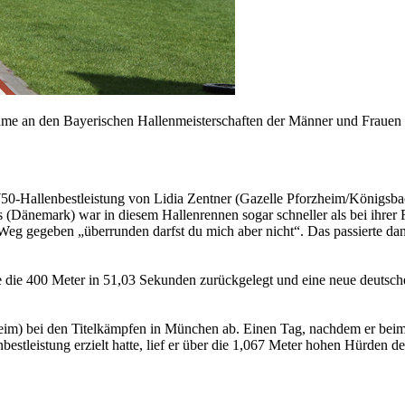
lnahme an den Bayerischen Hallenmeisterschaften der Männer und Fra
50-Hallenbestleistung von Lidia Zentner (Gazelle Pforzheim/Königsbac
Dänemark) war in diesem Hallenrennen sogar schneller als bei ihrer Fre
Weg gegeben „überrunden darfst du mich aber nicht“. Das passierte da
e die 400 Meter in 51,03 Sekunden zurückgelegt und eine neue deutsche
eim) bei den Titelkämpfen in München ab. Einen Tag, nachdem er beim 
estleistung erzielt hatte, lief er über die 1,067 Meter hohen Hürden