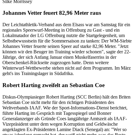
Silke Morrissey
Johannes Vetter feuert 82,96 Meter raus
Der Leichtathletik-Verband aus dem Elsass war am Samstag für ein
regionales Speerwurf-Meeting in Offenburg zu Gast - und ein
Lokalmatador der LG Offenburg nutzte die Startgelegenheit, um
Selbstbewusstsein für die Sommersaison zu tanken: Der WM-Siebte
Johannes Vetter feuerte seinen Speer auf starke 82,96 Meter. "Jetzt
können wir den Beuger im Training wieder schonen", sagte der 22-
Jährige, der sich Anfang Januar einen Muskelfaserriss in der
Oberschenkel-Rückseite zugezogen hatte. Denn weitere
Winterwurf-Wettbewerbe stehen nicht auf dem Programm. Im März
geht's ins Trainingslager in Südafrika.
Robert Harting zweifelt an Sebastian Coe
Diskus-Olympiasieger Robert Harting (SCC Berlin) hält den Briten
Sebastian Coe nicht mehr für den richtigen Präsidenten des
Weltverbands IAAF. Wie der Sport-Informations-Dienst berichtet,
führte Harting im Gespräch mit Tagesspiegel und Bonner
Generalanzeiger als Gründe Coes langjährige Amtszeit als IAAF-
Vizepräsident unter dem wegen Korruption und Geldwäsche
angeklagten Ex-Präsidenten Lamine Diack (Senegal) an: "Wer so
etwas jahrelang gemacht hat, der weiß nicht mehr, was das Beste