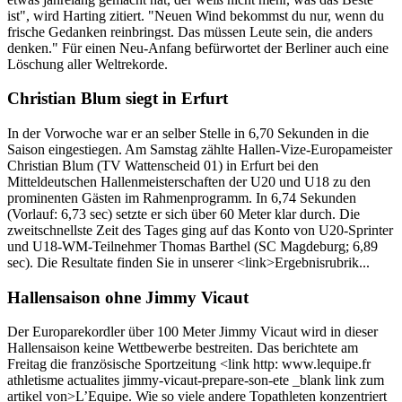
ist", wird Harting zitiert. "Neuen Wind bekommst du nur, wenn du
frische Gedanken reinbringst. Das müssen Leute sein, die anders
denken." Für einen Neu-Anfang befürwortet der Berliner auch eine
Löschung aller Weltrekorde.
Christian Blum siegt in Erfurt
In der Vorwoche war er an selber Stelle in 6,70 Sekunden in die
Saison eingestiegen. Am Samstag zählte Hallen-Vize-Europameister
Christian Blum (TV Wattenscheid 01) in Erfurt bei den
Mitteldeutschen Hallenmeisterschaften der U20 und U18 zu den
prominenten Gästen im Rahmenprogramm. In 6,74 Sekunden
(Vorlauf: 6,73 sec) setzte er sich über 60 Meter klar durch. Die
zweitschnellste Zeit des Tages ging auf das Konto von U20-Sprinter
und U18-WM-Teilnehmer Thomas Barthel (SC Magdeburg; 6,89
sec). Die Resultate finden Sie in unserer <link>Ergebnisrubrik...
Hallensaison ohne Jimmy Vicaut
Der Europarekordler über 100 Meter Jimmy Vicaut wird in dieser
Hallensaison keine Wettbewerbe bestreiten. Das berichtete am
Freitag die französische Sportzeitung <link http: www.lequipe.fr
athletisme actualites jimmy-vicaut-prepare-son-ete _blank link zum
artikel von>L’Equipe. Wie so viele andere Topathleten konzentriert