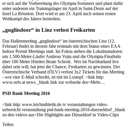
er sich auf die Vorbereitung des Olympia-Sommers und plant dafür
unter anderem ein Trainingslager im April in Saint-Denis auf der
Insel La Réunion. Dort wird er am 23. April auch seinen ersten
Wettkampf des Jahres bestreiten.
„guglindoor“ in Linz verlost Freikarten
Das Hallenmeeting „guglindoor“ im österreichischen Linz (12.
Februar) findet in diesem Jahr erstmals mit dem Status eines EAA
Indoor Permit Meetings statt. Im Fokus stehen die Lokalmatadoren
um 1.500-Meter-Läufer Andreas Vojta und die Olympia-Finalistin
über 100 Meter Hürden Beate Schrott. Wer im Nachbarland live
dabei sein will, hat jetzt die Chance, Freikarten zu gewinnen. Der
Österreichische Verband (ÖLV) verlost 3x2 Tickets für das Meeting
- wer eine E-Mail schreibt, ist mit im Lostopf. <link http:
www.oelv.at news _blank link zur webseite des>Mehr…
PSD Bank Meeting 2016
<link http: www.leichtathletik.de tv veranstaltungen video-
uebersicht veranstaltung psd-bank-meeting-2016-duesseldorf _blank
zu den videos aus>Die Highlights aus Düsseldorf in Video-Clips
Teilen