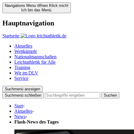
Navigations Menu öffnen
Klick mich!
Ich bin das Menü.
Hauptnavigation
Startseite
Aktuelles
Wettkämpfe
Nationalmannschaften
Leichtathletik für Alle
Training
Wir im DLV
Service
Suchmenü anzeigen
Suchmenü schließen
Suchen
Start
›
Aktuelles
›
News
›
Flash-News des Tages