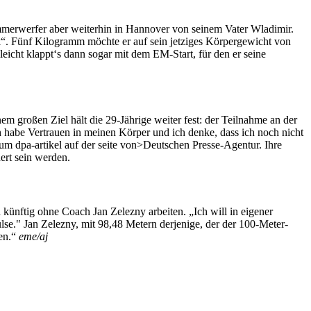
mmerwerfer aber weiterhin in Hannover von seinem Vater Wladimir.
ik“. Fünf Kilogramm möchte er auf sein jetziges Körpergewicht von
eicht klappt‘s dann sogar mit dem EM-Start, für den er seine
 großen Ziel hält die 29-Jährige weiter fest: der Teilnahme an der
h habe Vertrauen in meinen Körper und ich denke, dass ich noch nicht
zum dpa-artikel auf der seite von>Deutschen Presse-Agentur. Ihre
ert sein werden.
künftig ohne Coach Jan Zelezny arbeiten. „Ich will in eigener
pulse." Jan Zelezny, mit 98,48 Metern derjenige, der der 100-Meter-
en.“
eme/aj