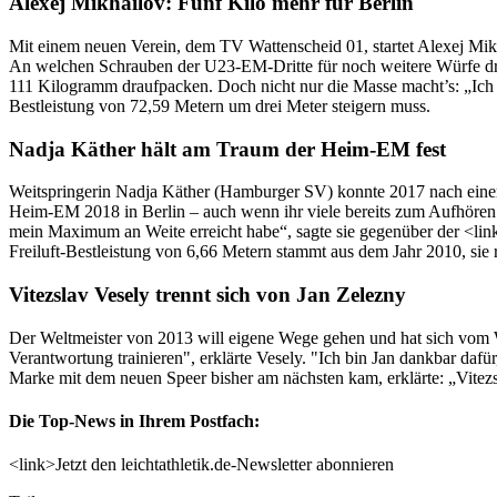
Alexej Mikhailov: Fünf Kilo mehr für Berlin
Mit einem neuen Verein, dem TV Wattenscheid 01, startet Alexej Mik
An welchen Schrauben der U23-EM-Dritte für noch weitere Würfe drehe
111 Kilogramm draufpacken. Doch nicht nur die Masse macht’s: „Ich mö
Bestleistung von 72,59 Metern um drei Meter steigern muss.
Nadja Käther hält am Traum der Heim-EM fest
Weitspringerin Nadja Käther (Hamburger SV) konnte 2017 nach einer 
Heim-EM 2018 in Berlin – auch wenn ihr viele bereits zum Aufhören g
mein Maximum an Weite erreicht habe“, sagte sie gegenüber der <link 
Freiluft-Bestleistung von 6,66 Metern stammt aus dem Jahr 2010, sie
Vitezslav Vesely trennt sich von Jan Zelezny
Der Weltmeister von 2013 will eigene Wege gehen und hat sich vom We
Verantwortung trainieren", erklärte Vesely. "Ich bin Jan dankbar dafür
Marke mit dem neuen Speer bisher am nächsten kam, erklärte: „Vitezs
Die Top-News in Ihrem Postfach:
<link>Jetzt den leichtathletik.de-Newsletter abonnieren