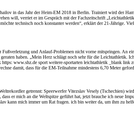
hailov in das Jahr der Heim-EM 2018 in Berlin. Trainiert wird der Ha
n will, verriet er im Gespräch mit der Fachzeitschrift „Leichtathlet
chte technisch noch konstanter werden“, erklärt der 21-Jährige. Viell
Fußverletzung und Anlauf-Problemen nicht vorne mitspringen. An einem
eraten haben. „Mein Herz schlägt noch sehr für die Leichtathletik. Ic
https: www.shz.de sport weitere-sportarten leichtathletik _blank link 
 rechne damit, dass für die EM-Teilnahme mindestens 6,70 Meter geford
ltrekordler getrennt: Speerwerfer Vitezslav Vesely (Tschechien) wird 
, dass er mich an die Weltspitze geführt hat, jetzt brauche ich neue Im
lav kann mich immer um Rat fragen. ich bin weiter da, um ihm zu helf