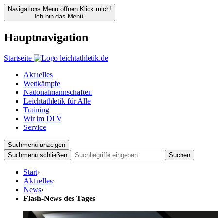
Navigations Menu öffnen
Klick mich!
Ich bin das Menü.
Hauptnavigation
Startseite
Aktuelles
Wettkämpfe
Nationalmannschaften
Leichtathletik für Alle
Training
Wir im DLV
Service
Suchmenü anzeigen
Suchmenü schließen
Suchen
Start
›
Aktuelles
›
News
›
Flash-News des Tages