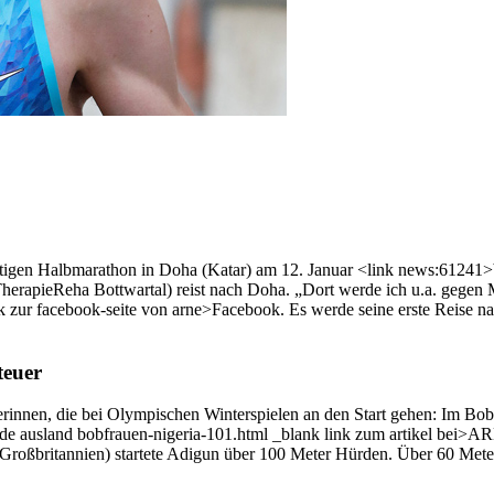
ätigen Halbmarathon in Doha (Katar) am 12. Januar <link news:61241>b
TherapieReha Bottwartal) reist nach Doha. „Dort werde ich u.a. geg
nk zur facebook-seite von arne>Facebook. Es werde seine erste Reise n
teuer
rinnen, die bei Olympischen Winterspielen an den Start gehen: Im Bob
au.de ausland bobfrauen-nigeria-101.html _blank link zum artikel bei>
 (Großbritannien) startete Adigun über 100 Meter Hürden. Über 60 Me