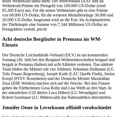
neuer Weltrekord umso mehr. Der Weltverband IAAF lobt als
Weltrekord-Prämie ein Preisgeld von 100.000 US-Dollar (rund
85.200 Euro) aus. Für die neuen Weltmeister gibt es eine Prämie
von 60.000 US-Dollar, für die weiteren Medaillenränge 30.000 und
20.000 US-Dollar. Insgesamt wird an die Erst- bis Achtplatzierten
der Titelkämpfe eine Summe von 7,344 Millionen US-Dollar an
Preisgeldern verteilt.
pm/sb
Acht deutsche Bergläufer in Premana im WM-
Einsatz
Der Deutsche Leichtathletik-Verband (DLV) ist am kommenden
Sonntag (30. Juli) bei den Berglauf-Weltmeisterschaften bergauf und
bergab in Premana (Italien) mit acht Athleten vertreten. Das stärkste
Team bilden die Männer mit vier Athleten: Sebastian Hallmann (LG
Telis Finanz Regensburg), Joseph Katib (LAC Quelle Fürth), Stefan
Knopf (PTSV Rosenheim) und der Deutsche Meister Maximilian
Zeus (DJK Weiden) machen sich auf die Strecke. Bei den Frauen
gehen die Fürtherinnen Gesa Bohn und Lisa Wirth an den Start. In
der männlichen U20 dürfen Luca Hilbert (LG Westallgäu) und
Robert Sussbauer (LC Mittenwald) das Nationaltrikot überstreifen.
Jennifer Oeser in Leverkusen offiziell verabschiedet