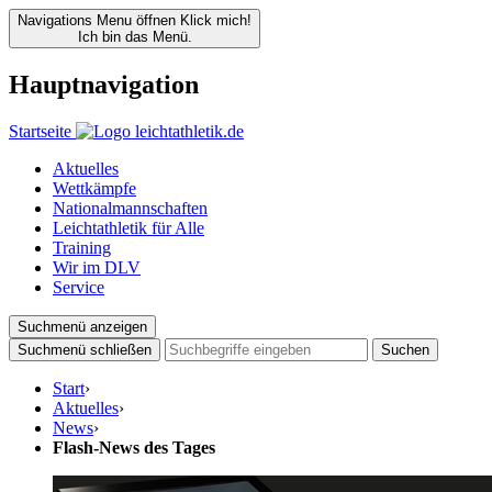
Navigations Menu öffnen
Klick mich!
Ich bin das Menü.
Hauptnavigation
Startseite
Aktuelles
Wettkämpfe
Nationalmannschaften
Leichtathletik für Alle
Training
Wir im DLV
Service
Suchmenü anzeigen
Suchmenü schließen
Suchen
Start
›
Aktuelles
›
News
›
Flash-News des Tages