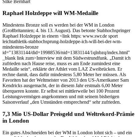
Silke Bernhart
Raphael Holzdeppe will WM-Medaille
Mindestens Bronze soll es werden bei der WM in London
(Großbritannien; 4. bis 13. August). Das betonte Stabhochspringer
Raphael Holzdeppe in einem <link https: www.swr.de sport
leichtathletik-stabhochsprung-holzdeppe-ich-will-bei-der-wm-
mindestens-bronze
id="13831144/did=19988536/nid=13831144/1qlnbzq/index.html"
_blank link zum>Interview mit dem Südwestrundfunk. „Damit ich
zufrieden nach Hause reise, muss es am Ende zumindest eine
Medaille sein“, erklärte der Athlet vom LAZ Zweibrücken. Er
rechne damit, dass dafür mindestens 5,80 Meter her müssen. Als
Favoriten hat der Weltmeister von 2013 den US-Amerikaner Sam
Kendricks ausgemacht, der in diesem Jahr erstmals 6,00 Meter
überqueren konnte. Er selbst sei mittlerweile bei 100 Prozent
Leistungsvermögen angekommen und mit seinem bisherigen
Saisonverlauf „den Umständen entsprechend“ sehr zufrieden.
7,3 Mio US-Dollar Preisgeld und Weltrekord-Prämie
in London
Ein gutes Abschneiden bei der WM in London lohnt sich – und ein