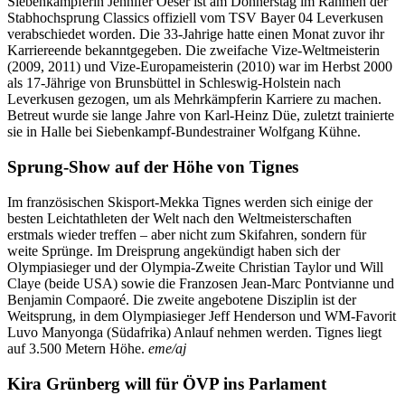
Siebenkämpferin Jennifer Oeser ist am Donnerstag im Rahmen der
Stabhochsprung Classics offiziell vom TSV Bayer 04 Leverkusen
verabschiedet worden. Die 33-Jahrige hatte einen Monat zuvor ihr
Karriereende bekanntgegeben. Die zweifache Vize-Weltmeisterin
(2009, 2011) und Vize-Europameisterin (2010) war im Herbst 2000
als 17-Jährige von Brunsbüttel in Schleswig-Holstein nach
Leverkusen gezogen, um als Mehrkämpferin Karriere zu machen.
Betreut wurde sie lange Jahre von Karl-Heinz Düe, zuletzt trainierte
sie in Halle bei Siebenkampf-Bundestrainer Wolfgang Kühne.
Sprung-Show auf der Höhe von Tignes
Im französischen Skisport-Mekka Tignes werden sich einige der
besten Leichtathleten der Welt nach den Weltmeisterschaften
erstmals wieder treffen – aber nicht zum Skifahren, sondern für
weite Sprünge. Im Dreisprung angekündigt haben sich der
Olympiasieger und der Olympia-Zweite Christian Taylor und Will
Claye (beide USA) sowie die Franzosen Jean-Marc Pontvianne und
Benjamin Compaoré. Die zweite angebotene Disziplin ist der
Weitsprung, in dem Olympiasieger Jeff Henderson und WM-Favorit
Luvo Manyonga (Südafrika) Anlauf nehmen werden. Tignes liegt
auf 3.500 Metern Höhe.
eme/aj
Kira Grünberg will für ÖVP ins Parlament