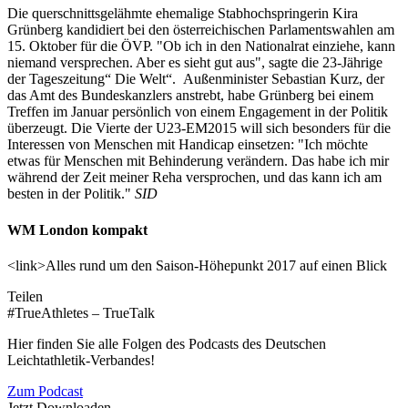
Die querschnittsgelähmte ehemalige Stabhochspringerin Kira
Grünberg kandidiert bei den österreichischen Parlamentswahlen am
15. Oktober für die ÖVP. "Ob ich in den Nationalrat einziehe, kann
niemand versprechen. Aber es sieht gut aus", sagte die 23-Jährige
der Tageszeitung“ Die Welt“. Außenminister Sebastian Kurz, der
das Amt des Bundeskanzlers anstrebt, habe Grünberg bei einem
Treffen im Januar persönlich von einem Engagement in der Politik
überzeugt. Die Vierte der U23-EM2015 will sich besonders für die
Interessen von Menschen mit Handicap einsetzen: "Ich möchte
etwas für Menschen mit Behinderung verändern. Das habe ich mir
während der Zeit meiner Reha versprochen, und das kann ich am
besten in der Politik."
SID
WM London kompakt
<link>Alles rund um den Saison-Höhepunkt 2017 auf einen Blick
Teilen
#TrueAthletes – TrueTalk
Hier finden Sie alle Folgen des Podcasts des Deutschen
Leichtathletik-Verbandes!
Zum Podcast
Jetzt Downloaden