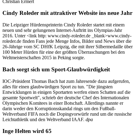
Christian Ermert
Cindy Roleder mit attraktiver Website ins neue Jahr
Die Leipziger Hürdensprinterin Cindy Roleder startet mit einem
neuen und sehr gelungenen Internet-Auftritt ins Olympias-Jahr
2016. Unter <link http: www.cindy-roleder.de _blank>www.cindy-
roleder.de finden Fans jede Menge Infos, Bilder und News über die
26-Jährige vom SC DHfK Leipzig, die mit ihrer Silbermedaille über
100 Meter Hürden für eine der größten Überraschungen bei den
Weltmeisterschaften 2015 in Peking sorgte.
Bach sorgt sich um Sport-Glaubwürdigkeit
IOC-Präsident Thomas Bach hat zum Jahresende dazu aufgerufen,
alles für einen glaubwürdigen Sport zu tun. "Die jüngsten
Entwicklungen in einigen Sportarten werfen einen Schatten auf die
gesamte Sportwelt", schrieb der deutsche Chef des Internationalen
Olympischen Komitees in einer Botschaft. Allerdings nannte er
darin weder den Korruptionsskandal rings um den Fußball-
Weltverband FIFA noch die Dopingvorwürfe rund um die russische
Leichtathletik und den Weltverband IAAF.
dpa
Inge Helten wird 65