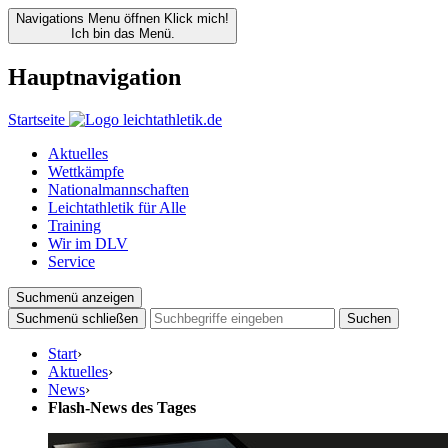
Navigations Menu öffnen
Klick mich!
Ich bin das Menü.
Hauptnavigation
Startseite
Aktuelles
Wettkämpfe
Nationalmannschaften
Leichtathletik für Alle
Training
Wir im DLV
Service
Suchmenü anzeigen
Suchmenü schließen
Suchen
Start
›
Aktuelles
›
News
›
Flash-News des Tages