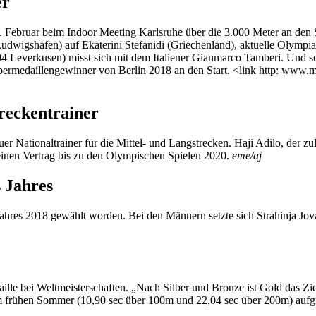
er
2. Februar beim Indoor Meeting Karlsruhe über die 3.000 Meter an den
dwigshafen) auf Ekaterini Stefanidi (Griechenland), aktuelle Olympias
Leverkusen) misst sich mit dem Italiener Gianmarco Tamberi. Und sow
bermedaillengewinner von Berlin 2018 an den Start. <link http: www.
treckentrainer
 Nationaltrainer für die Mittel- und Langstrecken. Haji Adilo, der zul
einen Vertrag bis zu den Olympischen Spielen 2020.
eme/aj
s Jahres
 Jahres 2018 gewählt worden. Bei den Männern setzte sich Strahinja Jov
le bei Weltmeisterschaften. „Nach Silber und Bronze ist Gold das Ziel“
im frühen Sommer (10,90 sec über 100m und 22,04 sec über 200m) aufgru