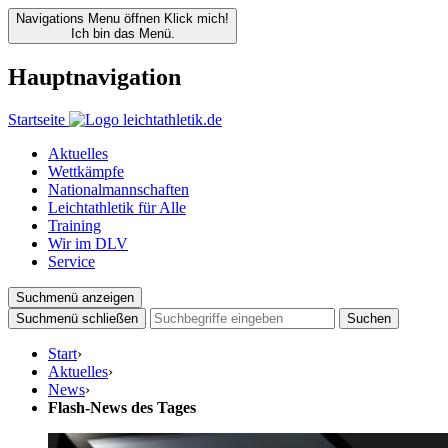
Navigations Menu öffnen
Klick mich!
Ich bin das Menü.
Hauptnavigation
Startseite
Aktuelles
Wettkämpfe
Nationalmannschaften
Leichtathletik für Alle
Training
Wir im DLV
Service
Suchmenü anzeigen
Suchmenü schließen
Suchen
Start
›
Aktuelles
›
News
›
Flash-News des Tages