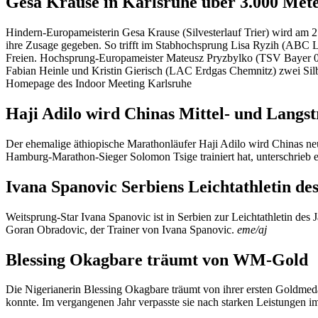
Gesa Krause in Karlsruhe über 3.000 Met
Hindern-Europameisterin Gesa Krause (Silvesterlauf Trier) wird am 
ihre Zusage gegeben. So trifft im Stabhochsprung Lisa Ryzih (ABC Lu
Freien. Hochsprung-Europameister Mateusz Pryzbylko (TSV Bayer 04 
Fabian Heinle und Kristin Gierisch (LAC Erdgas Chemnitz) zwei Sil
Homepage des Indoor Meeting Karlsruhe
Haji Adilo wird Chinas Mittel- und Langs
Der ehemalige äthiopische Marathonläufer Haji Adilo wird Chinas neuer
Hamburg-Marathon-Sieger Solomon Tsige trainiert hat, unterschrieb 
Ivana Spanovic Serbiens Leichtathletin de
Weitsprung-Star Ivana Spanovic ist in Serbien zur Leichtathletin des
Goran Obradovic, der Trainer von Ivana Spanovic.
eme/aj
Blessing Okagbare träumt von WM-Gold
Die Nigerianerin Blessing Okagbare träumt von ihrer ersten Goldmedail
konnte. Im vergangenen Jahr verpasste sie nach starken Leistungen 