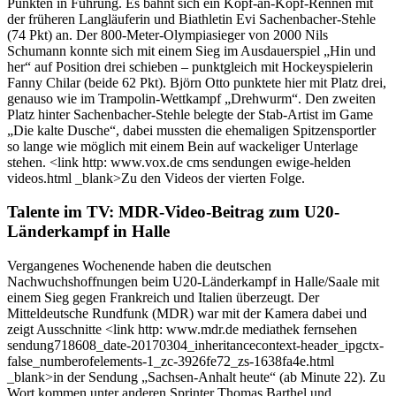
Punkten in Führung. Es bahnt sich ein Kopf-an-Kopf-Rennen mit
der früheren Langläuferin und Biathletin Evi Sachenbacher-Stehle
(74 Pkt) an. Der 800-Meter-Olympiasieger von 2000 Nils
Schumann konnte sich mit einem Sieg im Ausdauerspiel „Hin und
her“ auf Position drei schieben – punktgleich mit Hockeyspielerin
Fanny Chilar (beide 62 Pkt). Björn Otto punktete hier mit Platz drei,
genauso wie im Trampolin-Wettkampf „Drehwurm“. Den zweiten
Platz hinter Sachenbacher-Stehle belegte der Stab-Artist im Game
„Die kalte Dusche“, dabei mussten die ehemaligen Spitzensportler
so lange wie möglich mit einem Bein auf wackeliger Unterlage
stehen. <link http: www.vox.de cms sendungen ewige-helden
videos.html _blank>Zu den Videos der vierten Folge.
Talente im TV: MDR-Video-Beitrag zum U20-
Länderkampf in Halle
Vergangenes Wochenende haben die deutschen
Nachwuchshoffnungen beim U20-Länderkampf in Halle/Saale mit
einem Sieg gegen Frankreich und Italien überzeugt. Der
Mitteldeutsche Rundfunk (MDR) war mit der Kamera dabei und
zeigt Ausschnitte <link http: www.mdr.de mediathek fernsehen
sendung718608_date-20170304_inheritancecontext-header_ipgctx-
false_numberofelements-1_zc-3926fe72_zs-1638fa4e.html
_blank>in der Sendung „Sachsen-Anhalt heute“ (ab Minute 22). Zu
Wort kommen unter anderen Sprinter Thomas Barthel und