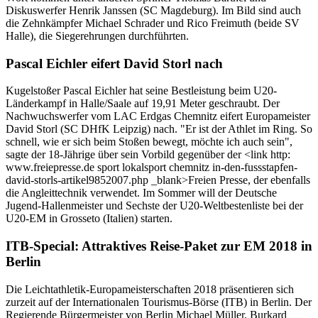
Diskuswerfer Henrik Janssen (SC Magdeburg). Im Bild sind auch
die Zehnkämpfer Michael Schrader und Rico Freimuth (beide SV
Halle), die Siegerehrungen durchführten.
Pascal Eichler eifert David Storl nach
Kugelstoßer Pascal Eichler hat seine Bestleistung beim U20-
Länderkampf in Halle/Saale auf 19,91 Meter geschraubt. Der
Nachwuchswerfer vom LAC Erdgas Chemnitz eifert Europameister
David Storl (SC DHfK Leipzig) nach. "Er ist der Athlet im Ring. So
schnell, wie er sich beim Stoßen bewegt, möchte ich auch sein",
sagte der 18-Jährige über sein Vorbild gegenüber der <link http:
www.freiepresse.de sport lokalsport chemnitz in-den-fussstapfen-
david-storls-artikel9852007.php _blank>Freien Presse, der ebenfalls
die Angleittechnik verwendet. Im Sommer will der Deutsche
Jugend-Hallenmeister und Sechste der U20-Weltbestenliste bei der
U20-EM in Grosseto (Italien) starten.
ITB-Special: Attraktives Reise-Paket zur EM 2018 in
Berlin
Die Leichtathletik-Europameisterschaften 2018 präsentieren sich
zurzeit auf der Internationalen Tourismus-Börse (ITB) in Berlin. Der
Regierende Bürgermeister von Berlin Michael Müller, Burkard