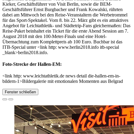
Kieker, Geschäftsführer von Visit Berlin, sowie die BEM-
Geschäftsführer Ernst Burgbacher und Frank Kowalski, rührten
dabei am Mittwoch bei den Reise-Veranstaltern die Werbetrommel
für das Sport-Spektakel. Vom 8. bis 22. März gibt es ein attraktives
Angebot für Leichtathletik- und Städtetrip-Fans gleichermaßen: Das
Reise-Paket beinhaltet ein Ticket für die erste Abend Session am 7.
August 2018 mit den 100-Meter-Finals und eine Hotel-
Übernachtung zum Komplettpreis ab 100 Euro. Buchbar ist das
ITB-Special unter <link http: www.berlin2018.info itb-special
_blank>berlin2018.info.
Foto-Strecke der Hallen-EM:
<link http: www.leichtathletik.de news detail die-hallen-em-in-
bildern-1>Bildergalerie mit emotionalen Momenten aus Belgrad
Fenster schließen