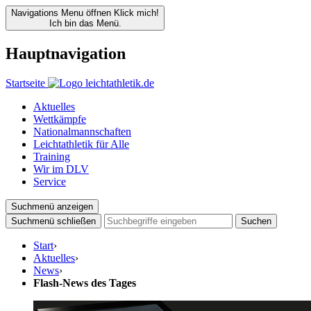
Navigations Menu öffnen
Klick mich!
Ich bin das Menü.
Hauptnavigation
Startseite
Aktuelles
Wettkämpfe
Nationalmannschaften
Leichtathletik für Alle
Training
Wir im DLV
Service
Suchmenü anzeigen
Suchmenü schließen
Suchen
Start
›
Aktuelles
›
News
›
Flash-News des Tages