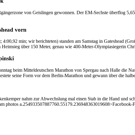
ek
Fußgängerzone von Geislingen gewonnen. Der EM-Sechste überflog 5,65
shead vorn
t; 4:00,92 min; wir berichteten) standen am Samstag in Gateshead (Gr
en Heimsieg über 150 Meter, genau wie 400-Meter-Olympiasiegerin Chr
pinski
Sonntag beim Mitteldeutschen Marathon von Spergau nach Halle die Nas
 testete seine Form vor dem Berlin-Marathon und gewann über die halb
ckenkemper nahm zur Abwechslung mal einen Stab in die Hand und schw
team photos a.254933507887760.55179.236948363019608>Facebook-Fot