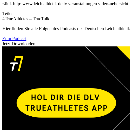
<link http: www.leichtathletik.de tv veranstaltungen video-uebersich
Teilen
#TrueAthletes – TrueTalk
Hier finden Sie alle Folgen des Podcasts des Deutschen Leichtathleti
Zum Podcast
Jetzt Downloaden