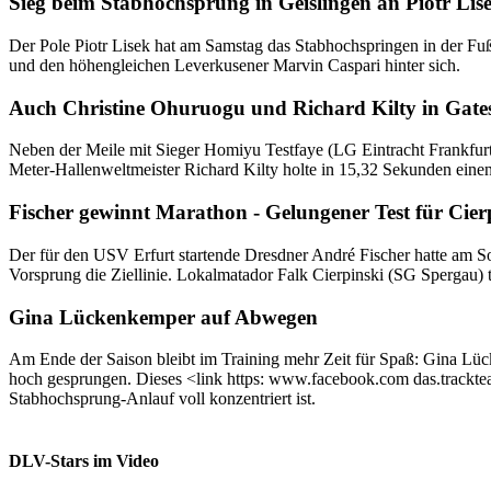
Sieg beim Stabhochsprung in Geislingen an Piotr Lis
Der Pole Piotr Lisek hat am Samstag das Stabhochspringen in der 
und den höhengleichen Leverkusener Marvin Caspari hinter sich.
Auch Christine Ohuruogu und Richard Kilty in Gate
Neben der Meile mit Sieger Homiyu Testfaye (LG Eintracht Frankfur
Meter-Hallenweltmeister Richard Kilty holte in 15,32 Sekunden ein
Fischer gewinnt Marathon - Gelungener Test für Cier
Der für den USV Erfurt startende Dresdner André Fischer hatte am 
Vorsprung die Ziellinie. Lokalmatador Falk Cierpinski (SG Spergau)
Gina Lückenkemper auf Abwegen
Am Ende der Saison bleibt im Training mehr Zeit für Spaß: Gina Lü
hoch gesprungen. Dieses <link https: www.facebook.com das.track
Stabhochsprung-Anlauf voll konzentriert ist.
DLV-Stars im Video