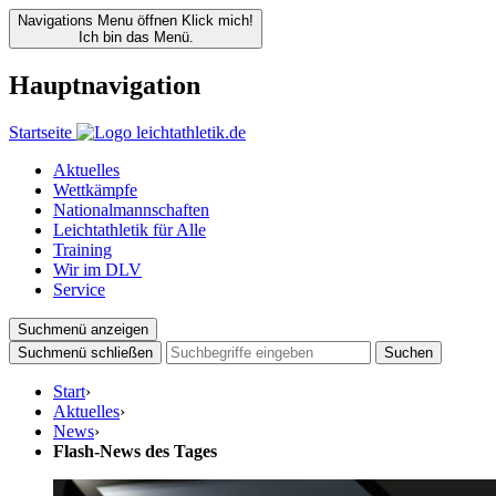
Navigations Menu öffnen
Klick mich!
Ich bin das Menü.
Hauptnavigation
Startseite
Aktuelles
Wettkämpfe
Nationalmannschaften
Leichtathletik für Alle
Training
Wir im DLV
Service
Suchmenü anzeigen
Suchmenü schließen
Suchen
Start
›
Aktuelles
›
News
›
Flash-News des Tages