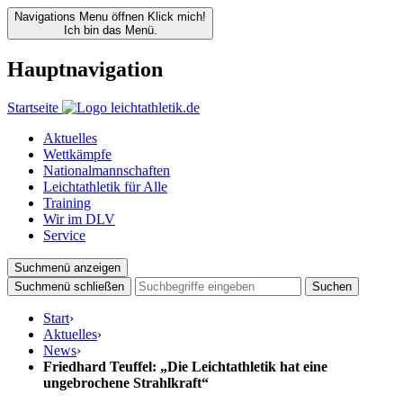
Navigations Menu öffnen
Klick mich!
Ich bin das Menü.
Hauptnavigation
Startseite
Aktuelles
Wettkämpfe
Nationalmannschaften
Leichtathletik für Alle
Training
Wir im DLV
Service
Suchmenü anzeigen
Suchmenü schließen
Suchen
Start
›
Aktuelles
›
News
›
Friedhard Teuffel: „Die Leichtathletik hat eine
ungebrochene Strahlkraft“