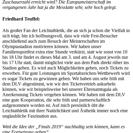
Zuschauerzahl erreicht wird? Die Europameisterschaft im
vergangenen Jahr hat ja die Messlatte sehr, sehr hoch gelegt.
Friedhard Teuffel:
Als großer Fan der Leichtathletik, die an sich ja schon die Vielfalt in
sich trägt, bin ich hoffnungsvoll, dass wir viele Fest-Besucher
anschließend auch zum Besuch der Meisterschaften im
Olympiastadion motivieren können. Wir haben unser
Familiensportfest extra eine Stunde verkürzt, statt wie sonst von 10
bis 18 Uhr findet es dieses Mal am 3. und am 4. August jeweils nur
bis 17 Uhr statt, damit möglichst viele aus dem Park direkt rüber ins
Stadion gehen. Es wird auch Möglichkeiten geben, noch Tickets zu
erwerben. Für gute Leistungen im Sportabzeichen-Wettbewerb wird
es sogar Tickets zu gewinnen geben. Wir haben uns sehr früh mit
dem DLV abgestimmt, wie wir den Ticketvertrieb ankurbeln
können, wie wir beispielsweise bei unserer Ehrenamtsgala als
Anerkennung Tickets vergeben können. Wir haben mit dem DLV
eine gute Kooperation, die sehr früh und partnerschaftlich
aufgenommen worden ist. Auf mich persönlich übt die
Leichtathletik mit ihrer Natürlichkeit und Ästhetik immer noch eine
unglaubliche Faszination aus.
Wird die Idee der „Finals 2019“ nachhaltig sein können, kann es
eine Fortsetzung geben?