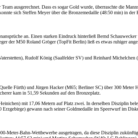
r Team ausgerechnet. Dass es sogar Gold wurde, überraschte die Mann
nte sich Steffen Meyer über die Bronzemedaille (48:50 min) in der 
lenansprüche an. Einen starken Eindruck hinterließ Bernd Schauwecke
ieger der M50 Roland Gröger (TopFit Berlin) ließ es etwas ruhiger ang
aterstetten), Rudolf König (Saalfelder SV) und Reinhard Michelchen (V
 Quelle Fürth) und Jürgen Hacker (M65; Berliner SC) über 300 Meter 
ucherer kam in 51,59 Sekunden auf den Bronzeplatz.
nichen) mit 17,06 Metern auf Platz zwei. In derselben Disziplin be
0 Erzgebirge) gewann nach seiner Goldmedaille im Speerwurf im Disku
000-Meter-Bahn-Wettbewerbe ausgetragen, da diese Disziplin zukünftig