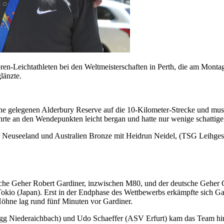
en-Leichtathleten bei den Weltmeisterschaften in Perth, die am Mont
länzte.
e gelegenen Alderbury Reserve auf die 10-Kilometer-Strecke und muss
rte an den Wendepunkten leicht bergan und hatte nur wenige schattige
Neuseeland und Australien Bronze mit Heidrun Neidel, (TSG Leihgest
sche Geher Robert Gardiner, inzwischen M80, und der deutsche Geher 
io (Japan). Erst in der Endphase des Wettbewerbs erkämpfte sich Gard
Höhne lag rund fünf Minuten vor Gardiner.
Niederaichbach) und Udo Schaeffer (ASV Erfurt) kam das Team hinter