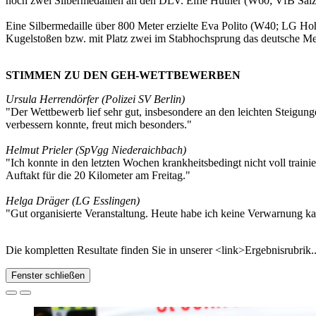
noch zwei Silbermedaillen an den DLV. Elfie Hüther (W60; VfB Salz
Eine Silbermedaille über 800 Meter erzielte Eva Polito (W40; LG Ho
Kugelstoßen bzw. mit Platz zwei im Stabhochsprung das deutsche Me
STIMMEN ZU DEN GEH-WETTBEWERBEN
Ursula Herrendörfer (Polizei SV Berlin)
"Der Wettbewerb lief sehr gut, insbesondere an den leichten Steigung
verbessern konnte, freut mich besonders."
Helmut Prieler (SpVgg Niederaichbach)
"Ich konnte in den letzten Wochen krankheitsbedingt nicht voll trai
Auftakt für die 20 Kilometer am Freitag."
Helga Dräger (LG Esslingen)
"Gut organisierte Veranstaltung. Heute habe ich keine Verwarnung ka
Die kompletten Resultate finden Sie in unserer <link>Ergebnisrubrik..
Fenster schließen