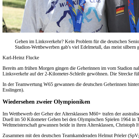
Gehen im Linksverkehr? Kein Problem für die deutschen Senior
Stadion-Wettbewerben gab's viel Edelmetall, das meist silbern g
Karl-Heinz Flucke
Bereits am frühen Morgen gingen die Geherinnen im vom Stadion nah
Linksverkehr auf der 2-Kilometer-Schleife gewöhnen. Die Strecke füh
In der Teamwertung W65 gewannen die deutschen Geherinnen hinter 
Esslingen).
Wiedersehen zweier Olympioniken
Im Wettbewerb der Geher der Altersklassen M60+ trafen der australi
Duell im 50 Kilometer Gehen bei den Olympischen Spielen 1964 in Tok
Weltmeisterschaft gewannen beide in ihren Altersklassen, Christoph 
Zusammen mit den deutschen Teamkamderaden Helmut Prieler (SpVgg 