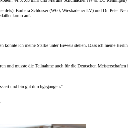
kotten; 44:57,63 min) und Martina Schumacher (W40; LC Rehlingen) l
henfels). Barbara Schlosser (W60; Wiesbadener LV) und Dr. Peter Neu
daillenkonto auf.
en konnte ich meine Stärke unter Beweis stellen. Dass ich meine Berli
nieren und musste die Teilnahme auch für die Deutschen Meisterschafte
ssiert und bin gut durchgegangen."
.