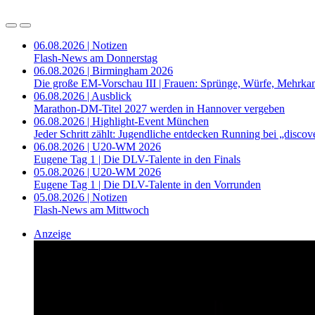
06.08.2026 | Notizen
Flash-News am Donnerstag
06.08.2026 | Birmingham 2026
Die große EM-Vorschau III | Frauen: Sprünge, Würfe, Mehrka
06.08.2026 | Ausblick
Marathon-DM-Titel 2027 werden in Hannover vergeben
06.08.2026 | Highlight-Event München
Jeder Schritt zählt: Jugendliche entdecken Running bei „disc
06.08.2026 | U20-WM 2026
Eugene Tag 1 | Die DLV-Talente in den Finals
05.08.2026 | U20-WM 2026
Eugene Tag 1 | Die DLV-Talente in den Vorrunden
05.08.2026 | Notizen
Flash-News am Mittwoch
Anzeige