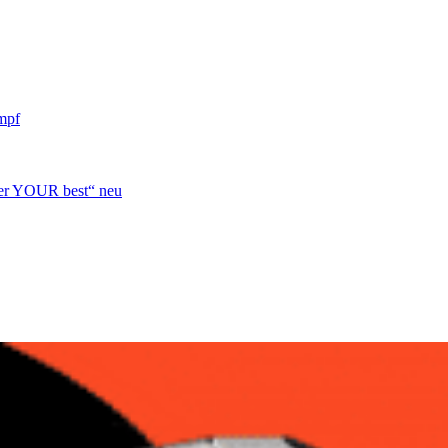
mpf
over YOUR best“ neu