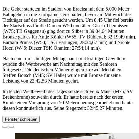
Die Geher starteten im Stadion von Eraclea mit dem 5.000 Meter
Bahngehen in die Europameisterschaften, bevor am Mittwoch die
Titelträger auf der Straße gesucht werden. Um 8.45 Uhr fiel bereits
der Startschuss für die Damen W50 und älter. Gisela Theunissen
(W75; TB Gaggenau) ging dort zu Silber in 39:04,64 Minuten.
Bronze gab es für Antje Köhler (W55; TV Bühlertal; 32:19,49 min),
Barbara Primas (W50; TSG Esslingen; 28:34,67 min) und Nicole
Hoerl (W45; Diezer TSK Oranien; 27:54,14 min).
Nach einer dreistündigen Mittagspause mit kräftigen Gewittern
wurden die Wettbewerbe am Nachmittag mit den Senioren
fortgesetzt. Die deutschen Männer gingen zu zwei Medaillen:
Steffen Borsch (M45; SV Halle) wurde mit Bronze für seine
Leistung von 22:42,53 Minuten geehrt.
Im letzten Wettbewerb des Tages setzte sich Felix Maier (M75; SV
Breitenbrunn) souverän durch. Er hatte bereits nach der ersten
Runde einen Vorsprung von 50 Metern herausgearbeitet und baute
diesen kontinuierlich aus. Seine Siegerzeit: 32:45,27 Minuten.
Fenster schließen