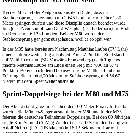
Bei der M55 lief der Zeitplan so aus dem Ruder, dass im
Stabhochsprung – begonnen um 20:45 Uhr – alle nur über 1,80
Meter springen durften und diese Disziplin danach beendet wurde.
Im Quasi-Neunkampf kam Gerd Westphal (LC Paderborn) am Ende
zu Bronze mit 6.133 Punkten. Bei der M60 wurde der
Stabhochsprung gar ganz ausgelassen, weil es so spät war.
In der M35 hatte bereits am Nachmittag Matthias Laube (TV Lahr)
einen starken zweiten Tag absolviert. Aus 52 Punkten Rückstand
auf Matti Herrmann (SG Vorwärts Frankenberg) nach Tag eins
machte Matthias Laube am Ende einen Sieg mit 7036 zu 6771
Punkten. Bereits nach dem Diskuswurf ging Matthias Laube in
Führung, die er mit 4,20 Metern im Stabhochsprung und 56,67
Metern mit dem Speer weiter ausbaute.
Sprint-Doppelsiege bei der M80 und M75
Der Abend stand ganz im Zeichen der 100-Meter-Finals. In Jesolo
wurden die Männer-Sieger gesucht. In der M80 und in der M75
feierten die deutschen Teilnehmer Doppelsiege. Bei den 80-Jährigen
siegte Karl Schmid (SpVgg Weiden) in 16,10 Sekunden knapp vor
Adolf Nehren (LA TUS Mayen) in 16,12 Sekunden. Hartmut