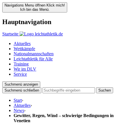
Navigations Menu öffnen
Klick mich!
Ich bin das Menü.
Hauptnavigation
Startseite
Aktuelles
Wettkämpfe
Nationalmannschaften
Leichtathletik für Alle
Training
Wir im DLV
Service
Suchmenü anzeigen
Suchmenü schließen
Suchen
Start
›
Aktuelles
›
News
›
Gewitter, Regen, Wind – schwierige Bedingungen in
Venetien