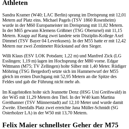
Athleten
Sandra Kramer (W40; LAC Berlin) sprang im Dreisprung mit 12,01
Metern auf Platz eins. Michael Pagels (TSV 1860 Rosenheim)
wurde in der M60 Europameister im Dreisprung mit 11,82 Metern.
In der M65 gewann Klemens Grißmer (TSG Oberursel) mit 11,15
Metern. Knapp auf Rang zwei landete sein Disziplin-Kollege Axel
Dimmel (TSV Bayer 04 Leverkusen). In der M55 hatte er mit 12,42
Metern nur zwei Zentimeter Rückstand auf den Sieger.
Willi Klaus (ESV LOK Potsdam; 1,22 m) und Manfred Zick (LG
Esslingen; 1,19 m) lagen im Hochsprung der M80 vorne. Edgar
Wittmann (M75; TV Zellingen) holte Silber mit 1,40 Meter. Rüdiger
Möhring (TSG Bergedorf) setzte sich im Hammerwurf der M55
gleich im ersten Durchgang mit 52,95 Metern an die Spitze des
Feldes und gab die Führung nicht mehr ab.
Im Kugelstoßen holte sich Jeannette Denz (HSG Uni Greifswald) in
der W45 mit 11,29 Metern den Titel. In der W40 kam Martina
Greithanner (TSV Münnerstadt) auf 12,10 Meter und wurde damit
Zweite. Ebenfalls Platz zwei erreichte Jana Müller-Schmidt (SG
Osterholzer LA) in der W50 mit 13,70 Metern.
Felix Maier schnellster Geher der M75