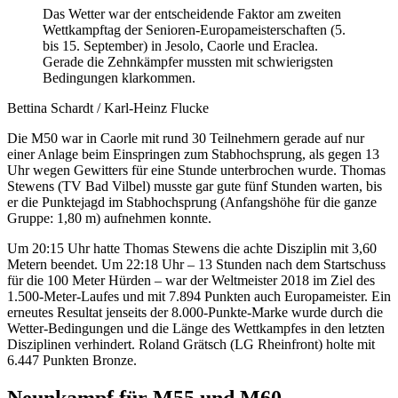
Das Wetter war der entscheidende Faktor am zweiten
Wettkampftag der Senioren-Europameisterschaften (5.
bis 15. September) in Jesolo, Caorle und Eraclea.
Gerade die Zehnkämpfer mussten mit schwierigsten
Bedingungen klarkommen.
Bettina Schardt / Karl-Heinz Flucke
Die M50 war in Caorle mit rund 30 Teilnehmern gerade auf nur
einer Anlage beim Einspringen zum Stabhochsprung, als gegen 13
Uhr wegen Gewitters für eine Stunde unterbrochen wurde. Thomas
Stewens (TV Bad Vilbel) musste gar gute fünf Stunden warten, bis
er die Punktejagd im Stabhochsprung (Anfangshöhe für die ganze
Gruppe: 1,80 m) aufnehmen konnte.
Um 20:15 Uhr hatte Thomas Stewens die achte Disziplin mit 3,60
Metern beendet. Um 22:18 Uhr – 13 Stunden nach dem Startschuss
für die 100 Meter Hürden – war der Weltmeister 2018 im Ziel des
1.500-Meter-Laufes und mit 7.894 Punkten auch Europameister. Ein
erneutes Resultat jenseits der 8.000-Punkte-Marke wurde durch die
Wetter-Bedingungen und die Länge des Wettkampfes in den letzten
Disziplinen verhindert. Roland Grätsch (LG Rheinfront) holte mit
6.447 Punkten Bronze.
Neunkampf für M55 und M60