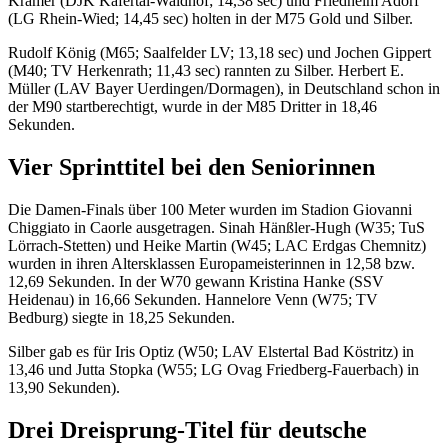
Krämer (DJK Käfertal-Waldhof; 14,38 sec) und Friedhelm Adorf
(LG Rhein-Wied; 14,45 sec) holten in der M75 Gold und Silber.
Rudolf König (M65; Saalfelder LV; 13,18 sec) und Jochen Gippert
(M40; TV Herkenrath; 11,43 sec) rannten zu Silber. Herbert E.
Müller (LAV Bayer Uerdingen/Dormagen), in Deutschland schon in
der M90 startberechtigt, wurde in der M85 Dritter in 18,46
Sekunden.
Vier Sprinttitel bei den Seniorinnen
Die Damen-Finals über 100 Meter wurden im Stadion Giovanni
Chiggiato in Caorle ausgetragen. Sinah Hänßler-Hugh (W35; TuS
Lörrach-Stetten) und Heike Martin (W45; LAC Erdgas Chemnitz)
wurden in ihren Altersklassen Europameisterinnen in 12,58 bzw.
12,69 Sekunden. In der W70 gewann Kristina Hanke (SSV
Heidenau) in 16,66 Sekunden. Hannelore Venn (W75; TV
Bedburg) siegte in 18,25 Sekunden.
Silber gab es für Iris Optiz (W50; LAV Elstertal Bad Köstritz) in
13,46 und Jutta Stopka (W55; LG Ovag Friedberg-Fauerbach) in
13,90 Sekunden).
Drei Dreisprung-Titel für deutsche