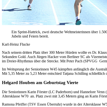
Ein Sprint-Hattrick, zwei deutsche Weltmeisterinnen über 1.50
Jubeln und Feiern bereit.
Karl-Heinz Flucke
Nach seinem dritten Platz über 300 Meter Hürden wollte es Dr. Klau
Sekunden Gold. Auch Jürgen Hacker vom Berliner SC als Vizemeister 
im Dreier-Rhythmus über die Strecke. Mit Peter Pach (SPVGG Germani
Im Weitsprung der Seniorinnen W45 kämpften anfänglich die Austral
Mit 5,35 Meter zu 5,23 Meter entschied Tatjana Schilling schließlich
Helgard Houben am Geburtstag Vierte
Die Seniorinnen Karin Förster (LC Paderborn) und Hannelore Venn 
Altersklasse W70 an. Platz zwei mit 3,45 Metern ging an Karin Först
Ramona Pfeiffer (TSV Essen Überruhr) wurde in der Altersklasse W55 m