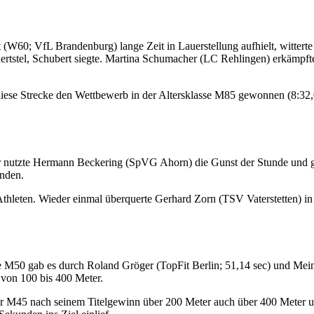
 (W60; VfL Brandenburg) lange Zeit in Lauerstellung aufhielt, wittert
rtstel, Schubert siegte. Martina Schumacher (LC Rehlingen) erkämpfte
ese Strecke den Wettbewerb in der Altersklasse M85 gewonnen (8:32,0
er nutzte Hermann Beckering (SpVG Ahorn) die Gunst der Stunde und
unden.
 Athleten. Wieder einmal überquerte Gerhard Zorn (TSV Vaterstetten) in
asse M50 gab es durch Roland Gröger (TopFit Berlin; 51,14 sec) und Mei
n von 100 bis 400 Meter.
M45 nach seinem Titelgewinn über 200 Meter auch über 400 Meter um