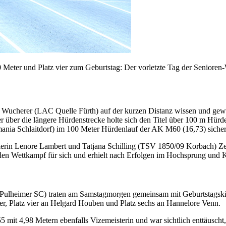
0 Meter und Platz vier zum Geburtstag: Der vorletzte Tag der Senioren
s Wucherer (LAC Quelle Fürth) auf der kurzen Distanz wissen und gew
über die längere Hürdenstrecke holte sich den Titel über 100 m Hürd
a Schlaitdorf) im 100 Meter Hürdenlauf der AK M60 (16,73) sicherte s
ierin Lenore Lambert und Tatjana Schilling (TSV 1850/09 Korbach) Z
 den Wettkampf für sich und erhielt nach Erfolgen im Hochsprung und K
(Pulheimer SC) traten am Samstagmorgen gemeinsam mit Geburtstagsk
er, Platz vier an Helgard Houben und Platz sechs an Hannelore Venn.
it 4,98 Metern ebenfalls Vizemeisterin und war sichtlich enttäuscht, 