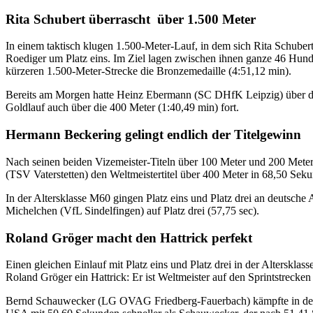
Rita Schubert überrascht über 1.500 Meter
In einem taktisch klugen 1.500-Meter-Lauf, in dem sich Rita Schubert
Roediger um Platz eins. Im Ziel lagen zwischen ihnen ganze 46 Hunde
kürzeren 1.500-Meter-Strecke die Bronzemedaille (4:51,12 min).
Bereits am Morgen hatte Heinz Ebermann (SC DHfK Leipzig) über di
Goldlauf auch über die 400 Meter (1:40,49 min) fort.
Hermann Beckering gelingt endlich der Titelgewinn
Nach seinen beiden Vizemeister-Titeln über 100 Meter und 200 Met
(TSV Vaterstetten) den Weltmeistertitel über 400 Meter in 68,50 Sek
In der Altersklasse M60 gingen Platz eins und Platz drei an deutsche
Michelchen (VfL Sindelfingen) auf Platz drei (57,75 sec).
Roland Gröger macht den Hattrick perfekt
Einen gleichen Einlauf mit Platz eins und Platz drei in der Alterskl
Roland Gröger ein Hattrick: Er ist Weltmeister auf den Sprintstrecke
Bernd Schauwecker (LG OVAG Friedberg-Fauerbach) kämpfte in der 