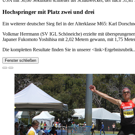
USA mit 50,60 Sekunden schneller als Schauwecker, der nach 51,41 S
Hochspringer mit Platz zwei und drei
Ein weiterer deutscher Sieg fiel in der Alterklasse M65: Karl Dorsc
Volkmar Herrmann (SV IGL Schöneiche) erzielte mit übersprungenen 
Japaner Fukomoto Yoshihisa mit 2,02 Metern gewann, mit 1,75 Metern
Die kompletten Resultate finden Sie in unserer <link>Ergebnisrubrik..
Fenster schließen