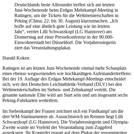
Deutschlands beste Allrounder treffen sich am letzten
Juni-Wochenende beim Erdgas Mehrkampf-Meeting in
Ratingen, um die Tickets für die Weltmeisterschaften in
Peking (China; 22. bis 30. August) klarzumachen. „Ich
hoffe auf eine ähnlich gute Leistung wie im letzten
Jahr“, verriet Lilli Schwarzkopf (LG Hannover) am
Donnerstag auf einer Pressekonferenz in der 90.000-
Einwohnerstadt bei Düsseldorf. Die Vorjahressiegerin
ziert das Veranstaltungsplakat.
Harald Koken
Ratingen ist am letzten Juni-Wochenende einmal mehr Schauplatz
eines ebenso wegweisenden wie hochkarätigen Aufeinandertreffens:
Bei der 19. Auflage des Erdgas Mehrkampf-Meetings entscheidet
sich, wer den Deutschen Leichtathletik-Verband (DLV) bei den
Weltmeisterschaften im Sieben- und Zehnkampf vertritt. Die
gesamte nationale Elite wird am Start sein und um insgesamt sechs
Peking-Fahrkarten wetteifern.
Im Siebenkampf der Frauen zeichnet sich ein Fünfkampf um die
drei WM-Startnummern ab. Aussichtsreich im Rennen liegt Lilli
Schwarzkopf (LG Hannover). Die Vorjahressiegerin und Olympia-
Zweite wurde im Vorfeld der Veranstaltung zum Zugpferd
auserkoren. Ihr Konterfei prangt auf dem Plakat der renommierten