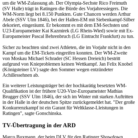
um die WM-Zulassung ab. Der Olympia-Sechste Rico Freimuth
(SV Halle) trägt in Ratingen die Bürde des Vorjahressiegers. Die
WM-Norm liegt bei 8.150 Punkten. Gute Chancen werden Arthur
Abele (SSV Ulm 1846), bei der Hallen-EM mit Siebenkampf-Silber
dekoriert, eingeräumt. Er bekommt es mit dem EM-Sechsten und
U23-Europameister Kai Kazmirek (LG Rhein-Wied) sowie mit Ex-
Europameister Pascal Behrenbruch (LG Eintracht Frankfurt) zu tun.
Sicher zu beachten sind zwei Athleten, die im Vorjahr nicht in den
Kampf um die EM-Tickets eingreifen konnten. Der WM-Zweite
von Moskau Michael Schrader (SC Hessen Dreieich) bestritt
aufgrund von Knieproblemen keinen Wettkampf. Jan Felix Knobel
(Königsteiner LV) sagte den Sommer wegen entzündeter
Achillessehnen ab.
Ein weiterer Leistungsträger bei der hochkarätig besetzten WM-
Qualifikation ist der frühere U20-Vize-Europameister Mathias
Brugger (SSV Ulm 1846), der sich im Winter mit starken Auftritten
in der Halle in der deutschen Spitze zurückgemeldet hat. "Der große
Konkurrenzkampf ist ein Garant für Weltklasse-Lleistungen in
Ratingen", sagte Gonschinska.
TV-Übertragung in der ARD
Marco Buxmann, der beim DLV für den Ratinger Showdown