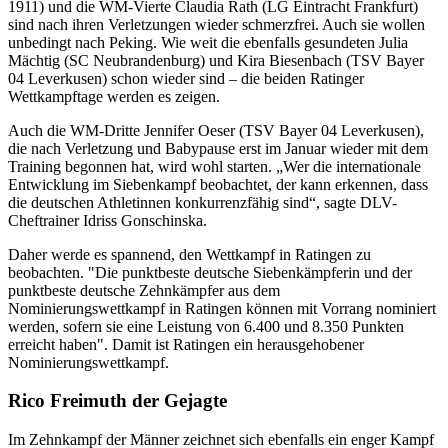
1911) und die WM-Vierte Claudia Rath (LG Eintracht Frankfurt)
sind nach ihren Verletzungen wieder schmerzfrei. Auch sie wollen
unbedingt nach Peking. Wie weit die ebenfalls gesundeten Julia
Mächtig (SC Neubrandenburg) und Kira Biesenbach (TSV Bayer
04 Leverkusen) schon wieder sind – die beiden Ratinger
Wettkampftage werden es zeigen.
Auch die WM-Dritte Jennifer Oeser (TSV Bayer 04 Leverkusen),
die nach Verletzung und Babypause erst im Januar wieder mit dem
Training begonnen hat, wird wohl starten. „Wer die internationale
Entwicklung im Siebenkampf beobachtet, der kann erkennen, dass
die deutschen Athletinnen konkurrenzfähig sind“, sagte DLV-
Cheftrainer Idriss Gonschinska.
Daher werde es spannend, den Wettkampf in Ratingen zu
beobachten. "Die punktbeste deutsche Siebenkämpferin und der
punktbeste deutsche Zehnkämpfer aus dem
Nominierungswettkampf in Ratingen können mit Vorrang nominiert
werden, sofern sie eine Leistung von 6.400 und 8.350 Punkten
erreicht haben". Damit ist Ratingen ein herausgehobener
Nominierungswettkampf.
Rico Freimuth der Gejagte
Im Zehnkampf der Männer zeichnet sich ebenfalls ein enger Kampf