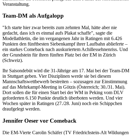
Veranstaltung.
Team-DM als Aufgalopp
"Ich starte hier zwar bereits zum zehnten Mal, hätte aber nie
gedacht, dass ich es einmal aufs Plakat schaffe", sagte die
Modellathletin, die im vergangenen Jahr in Ratingen mit 6.426
Punkten den fünftbesten Siebenkampf ihrer Laufbahn ablieferte –
ein starkes Comeback nach auskuriertem Achillessehnenriss. Und
der Grundstein für ihren fünften Platz bei der EM in Zürich
(Schweiz).
Ihr Saisondebüt wird die 31-Jährige am 17. Mai bei der Team-DM
in Stuttgart geben. Vier Disziplinen werde sie bei diesem
Mannschaftswettbewerb bestreiten – sozusagen zur Einstimmung
auf das Mehrkampf-Meeting in Götzis (Österreich; 30./31. Mai).
Dort sollen die für einen Start bei der WM in Peking vom DLV
geforderten 6.150 Punkte deutlich überboten werden. Und vier
Wochen später in Ratingen (27./28. Juni) noch ein Schippchen
draufgelegt werden.
Jennifer Oeser vor Comeback
Die EM-Vierte Carolin Schäfer (TV Friedrichstein-Alt Wildungen