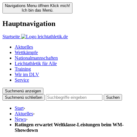
Navigations Menu öffnen
Klick mich!
Ich bin das Menü.
Hauptnavigation
Startseite
Aktuelles
Wettkämpfe
Nationalmannschaften
Leichtathletik für Alle
Training
Wir im DLV
Service
Suchmenü anzeigen
Suchmenü schließen
Suchen
Start
›
Aktuelles
›
News
›
Ratingen erwartet Weltklasse-Leistungen beim WM-
Showdown