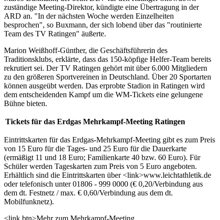
zuständige Meeting-Direktor, kündigte eine Übertragung in der
ARD an. "In der nächsten Woche werden Einzelheiten
besprochen", so Buxmann, der sich lobend über das "routinierte
Team des TV Ratingen" äußerte.
Marion Weißhoff-Günther, die Geschäftsführerin des
Traditionsklubs, erklärte, dass das 150-köpfige Helfer-Team bereits
rekrutiert sei. Der TV Ratingen gehört mit über 6.000 Mitgliedern
zu den größeren Sportvereinen in Deutschland. Über 20 Sportarten
können ausgeübt werden. Das erprobte Stadion in Ratingen wird
dem entscheidenden Kampf um die WM-Tickets eine gelungene
Bühne bieten.
Tickets für das Erdgas Mehrkampf-Meeting Ratingen
Eintrittskarten für das Erdgas-Mehrkampf-Meeting gibt es zum Preis
von 15 Euro für die Tages- und 25 Euro für die Dauerkarte
(ermäßigt 11 und 18 Euro; Familienkarte 40 bzw. 60 Euro). Für
Schüler werden Tageskarten zum Preis von 5 Euro angeboten.
Erhältlich sind die Eintrittskarten über <link>www.leichtathletik.de
oder telefonisch unter 01806 - 999 0000 (€ 0,20/Verbindung aus
dem dt. Festnetz / max. € 0,60/Verbindung aus dem dt.
Mobilfunknetz).
<link btn>Mehr zum Mehrkampf-Meeting