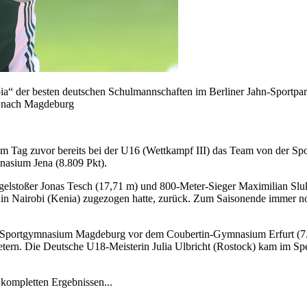
ia“ der besten deutschen Schulmannschaften im Berliner Jahn-Sportpa
8 nach Magdeburg
am Tag zuvor bereits bei der U16 (Wettkampf III) das Team von der Sp
nasium Jena (8.809 Pkt).
gelstoßer Jonas Tesch (17,71 m) und 800-Meter-Sieger Maximilian Slu
 in Nairobi (Kenia) zugezogen hatte, zurück. Zum Saisonende immer n
 Sportgymnasium Magdeburg vor dem Coubertin-Gymnasium Erfurt (7.
etern. Die Deutsche U18-Meisterin Julia Ulbricht (Rostock) kam im S
 kompletten Ergebnissen...