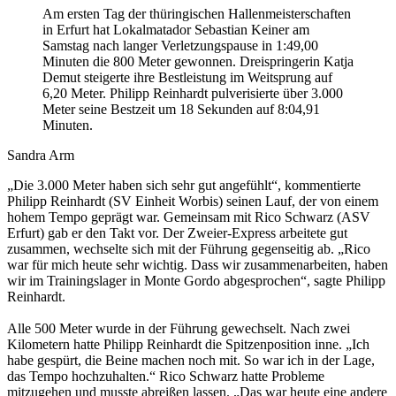
Am ersten Tag der thüringischen Hallenmeisterschaften
in Erfurt hat Lokalmatador Sebastian Keiner am
Samstag nach langer Verletzungspause in 1:49,00
Minuten die 800 Meter gewonnen. Dreispringerin Katja
Demut steigerte ihre Bestleistung im Weitsprung auf
6,20 Meter. Philipp Reinhardt pulverisierte über 3.000
Meter seine Bestzeit um 18 Sekunden auf 8:04,91
Minuten.
Sandra Arm
„Die 3.000 Meter haben sich sehr gut angefühlt“, kommentierte
Philipp Reinhardt (SV Einheit Worbis) seinen Lauf, der von einem
hohem Tempo geprägt war. Gemeinsam mit Rico Schwarz (ASV
Erfurt) gab er den Takt vor. Der Zweier-Express arbeitete gut
zusammen, wechselte sich mit der Führung gegenseitig ab. „Rico
war für mich heute sehr wichtig. Dass wir zusammenarbeiten, haben
wir im Trainingslager in Monte Gordo abgesprochen“, sagte Philipp
Reinhardt.
Alle 500 Meter wurde in der Führung gewechselt. Nach zwei
Kilometern hatte Philipp Reinhardt die Spitzenposition inne. „Ich
habe gespürt, die Beine machen noch mit. So war ich in der Lage,
das Tempo hochzuhalten.“ Rico Schwarz hatte Probleme
mitzugehen und musste abreißen lassen. „Das war heute eine andere