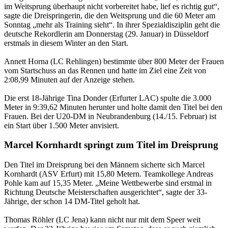
im Weitsprung überhaupt nicht vorbereitet habe, lief es richtig gut“,
sagte die Dreispringerin, die den Weitsprung und die 60 Meter am
Sonntag „mehr als Training sieht“. In ihrer Spezialdisziplin geht die
deutsche Rekordlerin am Donnerstag (29. Januar) in Düsseldorf
erstmals in diesem Winter an den Start.
Annett Horna (LC Rehlingen) bestimmte über 800 Meter der Frauen
vom Startschuss an das Rennen und hatte im Ziel eine Zeit von
2:08,99 Minuten auf der Anzeige stehen.
Die erst 18-Jährige Tina Donder (Erfurter LAC) spulte die 3.000
Meter in 9:39,62 Minuten herunter und holte damit den Titel bei den
Frauen. Bei der U20-DM in Neubrandenburg (14./15. Februar) ist
ein Start über 1.500 Meter anvisiert.
Marcel Kornhardt springt zum Titel im Dreisprung
Den Titel im Dreisprung bei den Männern sicherte sich Marcel
Kornhardt (ASV Erfurt) mit 15,80 Metern. Teamkollege Andreas
Pohle kam auf 15,35 Meter. „Meine Wettbewerbe sind erstmal in
Richtung Deutsche Meisterschaften ausgerichtet“, sagte der 33-
Jährige, der schon 14 DM-Titel geholt hat.
Thomas Röhler (LC Jena) kann nicht nur mit dem Speer weit