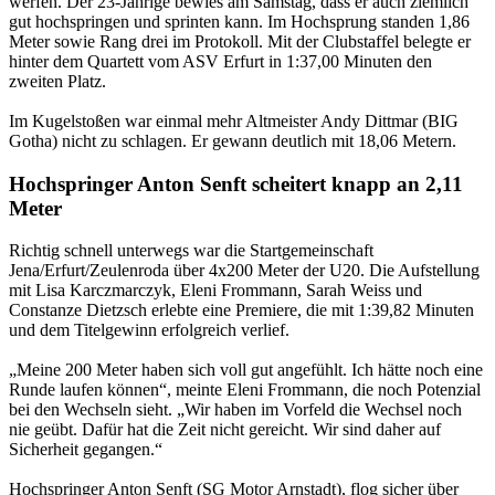
werfen. Der 23-Jährige bewies am Samstag, dass er auch ziemlich
gut hochspringen und sprinten kann. Im Hochsprung standen 1,86
Meter sowie Rang drei im Protokoll. Mit der Clubstaffel belegte er
hinter dem Quartett vom ASV Erfurt in 1:37,00 Minuten den
zweiten Platz.
Im Kugelstoßen war einmal mehr Altmeister Andy Dittmar (BIG
Gotha) nicht zu schlagen. Er gewann deutlich mit 18,06 Metern.
Hochspringer Anton Senft scheitert knapp an 2,11
Meter
Richtig schnell unterwegs war die Startgemeinschaft
Jena/Erfurt/Zeulenroda über 4x200 Meter der U20. Die Aufstellung
mit Lisa Karczmarczyk, Eleni Frommann, Sarah Weiss und
Constanze Dietzsch erlebte eine Premiere, die mit 1:39,82 Minuten
und dem Titelgewinn erfolgreich verlief.
„Meine 200 Meter haben sich voll gut angefühlt. Ich hätte noch eine
Runde laufen können“, meinte Eleni Frommann, die noch Potenzial
bei den Wechseln sieht. „Wir haben im Vorfeld die Wechsel noch
nie geübt. Dafür hat die Zeit nicht gereicht. Wir sind daher auf
Sicherheit gegangen.“
Hochspringer Anton Senft (SG Motor Arnstadt), flog sicher über