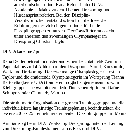
amerikanische Trainer Rana Reider in der DLV-
Akademie in Mainz zu den Themen Dreisprung und
Hürdensprint referiert. Bei den Disziplin-
Verantwortlichen entstand schon früh die Idee, die
Erfahrungen des vielseitigen Trainers für beide
Disziplingruppen zu nutzen. Der Gast-Referent coacht
unter anderem den zweimaligen Olympiasieger im
Dreisprung Christian Taylor.
DLV-Akademie / pr
Rana Reider betreut im niederländischen Leichtathletik-Zentrum
Papendal bis zu 14 Athleten in den Disziplinen Sprint, Kurzhürde,
Weit- und Dreisprung. Der zweimalige Olympiasieger Christian
Taylor und die amtierende Olympiasiegerin im Weitsprung Tianna
Bartoletta (beide USA) trainieren möglichst gemeinsam bzw. in
Kleingruppen – etwa mit den niederländischen Sprintern Dafne
Schippers oder Churandy Martina.
Die strukturierte Organisation der großen Trainingsgruppe und die
individualisierte langfristige Trainingsplanung beeindruckten die
jeweils 20 bis 25 Teilnehmer der beiden Disziplingruppen in Mainz.
Am Samstag beim DLV-Workshop Dreisprung, unter der Leitung
von Dreisprung-Bundestrainer Tamas Kiss und DLV-