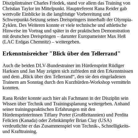
Disziplintrainer Charles Friedek, stand vor allem das Training von
Christian Taylor im Mittelpunkt. Hauptreferent Rana Reider gab
wertvolle Einblicke in die langfristige Vorbereitung und
Schwerpunkt-Setzung seines Dreispringers innerhalb der Olympia-
Zyklen. Des Weiteren konnte er viele technische und athletische
Hinweise im Vortrag und später in der praktischen Demonstration
mit deutschen Dreispringen – darunter Europameister Max Heß
(LAC Erdgas Chemnitz) – weitergeben.
Erkenntnisreicher "Blick über den Tellerrand"
Auch die beiden DLV-Bundestrainer im Hürdensprint Rüdiger
Harksen und Jan May zeigten sich zufrieden mit den Erkenntnissen
und dem „Blick über den Tellerrand“, den sie den eingeladenen
Trainern am Sonntag durch den Kurzhürden-Workshop vermitteln
konnten.
Rana Reider konnte auch hier als Fachmann in der Disziplin sein
Wissen über Technik und Trainingsplanung weitergeben. Anhand
seiner trainingspraktischen Erfahrungen mit den
Hürdensprinterinnen Tiffany Porter (Großbritannien) und Perdita
Felicien (Kanada) oder Zehnkämpfer Brian Clay (USA)
verdeutlichte er das Zusammenspiel von Technik-, Schnelligkeits-
und Krafttraining.