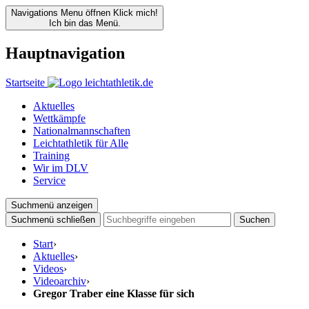
Navigations Menu öffnen
Klick mich!
Ich bin das Menü.
Hauptnavigation
Startseite
Aktuelles
Wettkämpfe
Nationalmannschaften
Leichtathletik für Alle
Training
Wir im DLV
Service
Suchmenü anzeigen
Suchmenü schließen
Suchen
Start
›
Aktuelles
›
Videos
›
Videoarchiv
›
Gregor Traber eine Klasse für sich