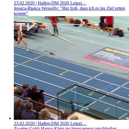
23.02.2020
| Hallen-DM 2020 Leipzi…
Jessica-Bianca Wessolly: "Bin froh, dass ich es ins Ziel retten
konnte"
23.02.2020
| Hallen-DM 2020 Leipzi…
Zweites Gold: Hanna Klein im Spurt erneut unschlagbar