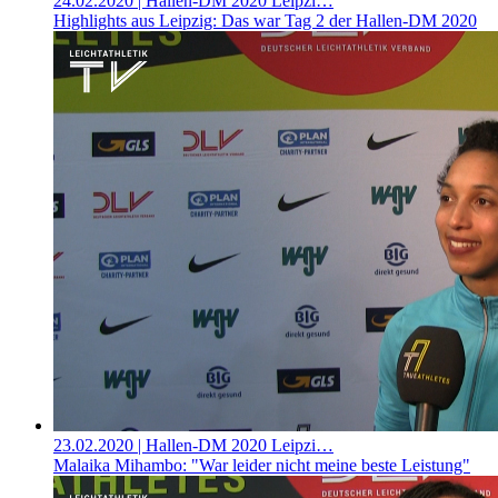
24.02.2020
| Hallen-DM 2020 Leipzi…
Highlights aus Leipzig: Das war Tag 2 der Hallen-DM 2020
23.02.2020
| Hallen-DM 2020 Leipzi…
Malaika Mihambo: "War leider nicht meine beste Leistung"