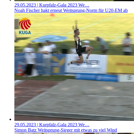
29.05.2023
| Kurpfalz-Gala 2023 We…
Noah Fischer hakt erneut Weitsprung-Norm für U20-EM ab
29.05.2023
| Kurpfalz-Gala 2023 We…
Simon Batz Weitsprung-Sieger mit etwas zu viel Wind