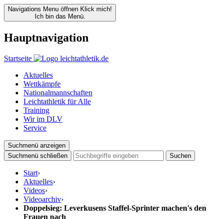
Navigations Menu öffnen
Klick mich!
Ich bin das Menü.
Hauptnavigation
Startseite
Aktuelles
Wettkämpfe
Nationalmannschaften
Leichtathletik für Alle
Training
Wir im DLV
Service
Suchmenü anzeigen
Suchmenü schließen
Suchen
Start
›
Aktuelles
›
Videos
›
Videoarchiv
›
Doppelsieg: Leverkusens Staffel-Sprinter machen's den
Frauen nach