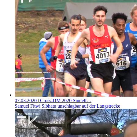
07.03.2020
| Cross-DM 2020 Sindelf…
Samuel Fitwi Sibhatu unschlagbar auf der Langstrecke