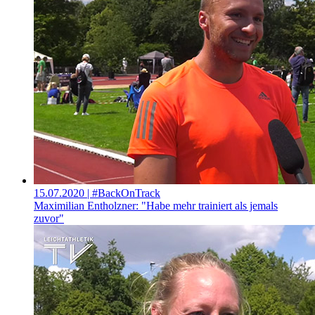
15.07.2020
| #BackOnTrack
Maximilian Entholzner: "Habe mehr trainiert als jemals
zuvor"