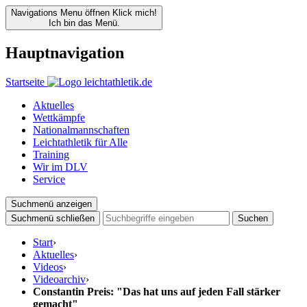
Navigations Menu öffnen
Klick mich!
Ich bin das Menü.
Hauptnavigation
Startseite
Aktuelles
Wettkämpfe
Nationalmannschaften
Leichtathletik für Alle
Training
Wir im DLV
Service
Suchmenü anzeigen
Suchmenü schließen
Suchen
Start
›
Aktuelles
›
Videos
›
Videoarchiv
›
Constantin Preis: "Das hat uns auf jeden Fall stärker
gemacht"