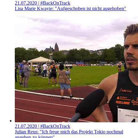
21.07.2020
| #BackOnTrack
Lisa Marie Kwayie: "Aufgeschoben ist nicht augehoben"
21.07.2020
| #BackOnTrack
Julian Reus: "Ich freue mich das Projekt Tokio nochmal
angehen zu können"