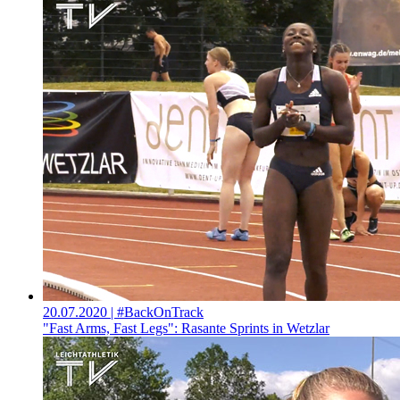
20.07.2020
| #BackOnTrack
"Fast Arms, Fast Legs": Rasante Sprints in Wetzlar