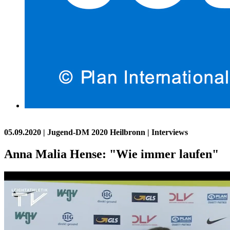
05.09.2020
| Jugend-DM 2020 Heilbronn | Interviews
Anna Malia Hense: "Wie immer laufen"