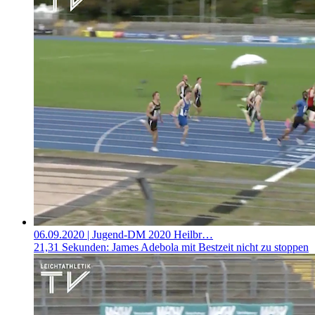
06.09.2020
| Jugend-DM 2020 Heilbr…
21,31 Sekunden: James Adebola mit Bestzeit nicht zu stoppen