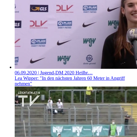
06.09.2020
| Jugend-DM 2020 Heilbr…
Lea Wipper: "In den nächsten Jahren 60 Meter in Angriff
nehmen"