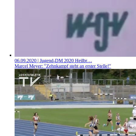
06.09.2020
| Jugend-DM 2020 Heilbr…
Marcel Meyer: "Zehnkampf steht an erster Stelle!"