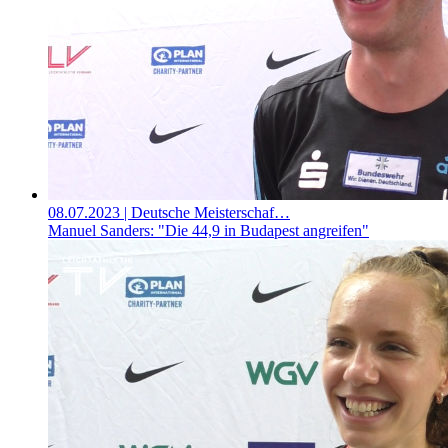
08.07.2023
| Deutsche Meisterschaf…
Manuel Sanders: "Die 44,9 in Budapest angreifen"