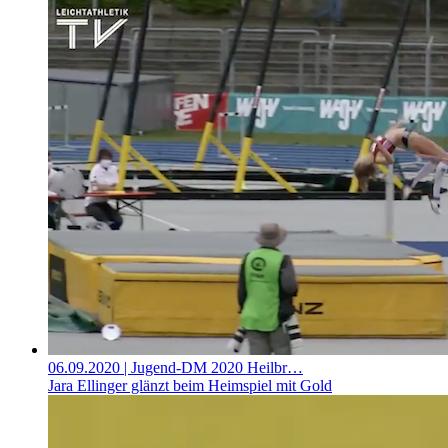
06.09.2020
| Jugend-DM 2020 Heilbr…
Jara Ellinger glänzt beim Heimspiel mit Gold