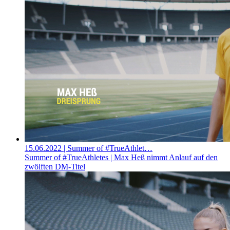
15.06.2022
| Summer of #TrueAthlet…
Summer of #TrueAthletes | Max Heß nimmt Anlauf auf den
zwölften DM-Titel