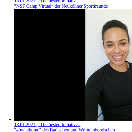
18.01.2021
| "Die besten Initiativ…
"NSF Camp Virtual“ der Neuköllner Sportfreunde
18.01.2021
| "Die besten Initiativ…
"#bwlathome" des Badischen und Württembergischen