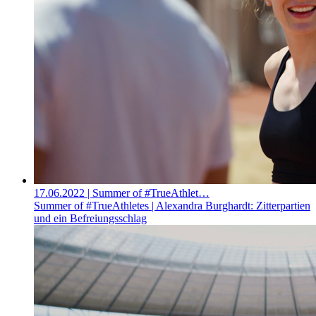
17.06.2022
| Summer of #TrueAthlet…
Summer of #TrueAthletes | Alexandra Burghardt: Zitterpartien
und ein Befreiungsschlag