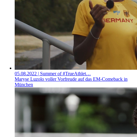
05.08.2022
| Summer of #TrueAthlet…
Maryse Luzolo voller Vorfreude auf das EM-Comeback in
München