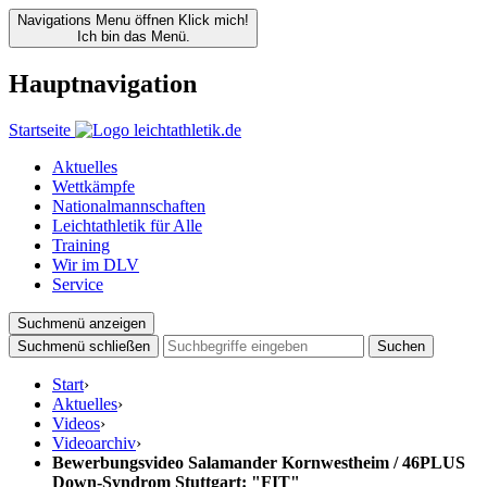
Navigations Menu öffnen
Klick mich!
Ich bin das Menü.
Hauptnavigation
Startseite
Aktuelles
Wettkämpfe
Nationalmannschaften
Leichtathletik für Alle
Training
Wir im DLV
Service
Suchmenü anzeigen
Suchmenü schließen
Suchen
Start
›
Aktuelles
›
Videos
›
Videoarchiv
›
Bewerbungsvideo Salamander Kornwestheim / 46PLUS
Down-Syndrom Stuttgart: "FIT"