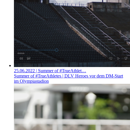
25.06.2022
| Summer of #TrueAthlet…
Summer of #TrueAthletes | DLV Heroes vor dem DM-Start
im Olympiastadion