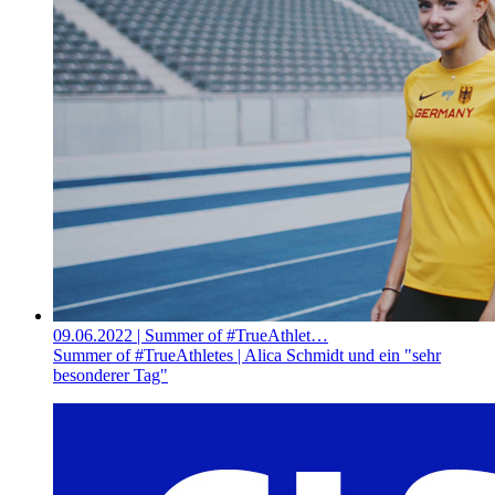
09.06.2022
| Summer of #TrueAthlet…
Summer of #TrueAthletes | Alica Schmidt und ein "sehr
besonderer Tag"