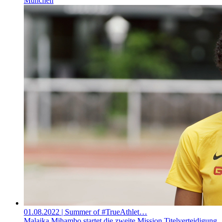
München
01.08.2022
| Summer of #TrueAthlet…
Malaika Mihambo startet die zweite Mission Titelverteidigung