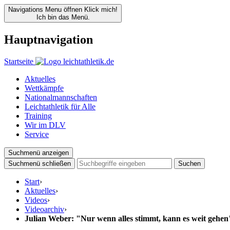
Navigations Menu öffnen
Klick mich!
Ich bin das Menü.
Hauptnavigation
Startseite
Aktuelles
Wettkämpfe
Nationalmannschaften
Leichtathletik für Alle
Training
Wir im DLV
Service
Suchmenü anzeigen
Suchmenü schließen
Suchen
Start
›
Aktuelles
›
Videos
›
Videoarchiv
›
Julian Weber: "Nur wenn alles stimmt, kann es weit gehen