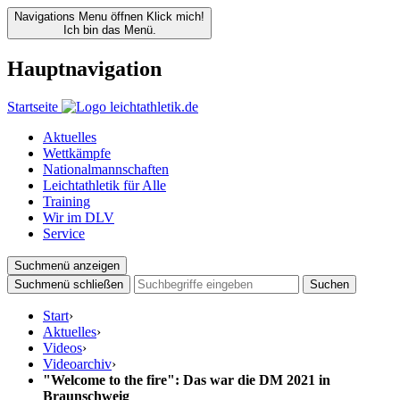
Navigations Menu öffnen
Klick mich!
Ich bin das Menü.
Hauptnavigation
Startseite
Aktuelles
Wettkämpfe
Nationalmannschaften
Leichtathletik für Alle
Training
Wir im DLV
Service
Suchmenü anzeigen
Suchmenü schließen
Suchen
Start
›
Aktuelles
›
Videos
›
Videoarchiv
›
"Welcome to the fire": Das war die DM 2021 in
Braunschweig