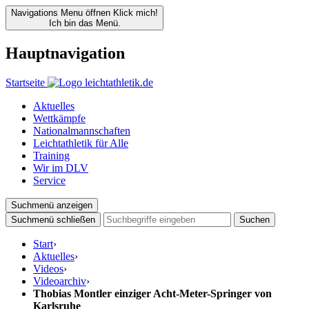
Navigations Menu öffnen
Klick mich!
Ich bin das Menü.
Hauptnavigation
Startseite
Aktuelles
Wettkämpfe
Nationalmannschaften
Leichtathletik für Alle
Training
Wir im DLV
Service
Suchmenü anzeigen
Suchmenü schließen
Suchen
Start
›
Aktuelles
›
Videos
›
Videoarchiv
›
Thobias Montler einziger Acht-Meter-Springer von
Karlsruhe