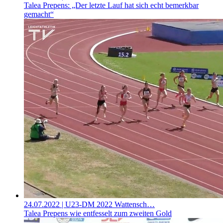
Talea Prepens: „Der letzte Lauf hat sich echt bemerkbar
gemacht“
24.07.2022
| U23-DM 2022 Wattensch…
Talea Prepens wie entfesselt zum zweiten Gold