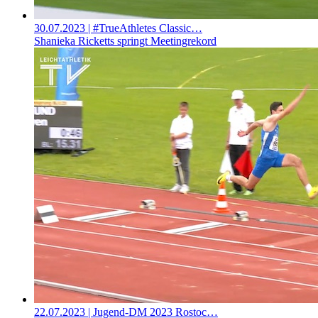
30.07.2023
| #TrueAthletes Classic…
Shanieka Ricketts springt Meetingrekord
22.07.2023
| Jugend-DM 2023 Rostoc…