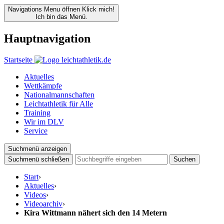
Navigations Menu öffnen
Klick mich!
Ich bin das Menü.
Hauptnavigation
Startseite
Aktuelles
Wettkämpfe
Nationalmannschaften
Leichtathletik für Alle
Training
Wir im DLV
Service
Suchmenü anzeigen
Suchmenü schließen
Suchen
Start
›
Aktuelles
›
Videos
›
Videoarchiv
›
Kira Wittmann nähert sich den 14 Metern