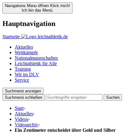
Navigations Menu öffnen
Klick mich!
Ich bin das Menü.
Hauptnavigation
Startseite
Aktuelles
Wettkämpfe
Nationalmannschaften
Leichtathletik für Alle
Training
Wir im DLV
Service
Suchmenü anzeigen
Suchmenü schließen
Suchen
Start
›
Aktuelles
›
Videos
›
Videoarchiv
›
Ein Zentimeter entscheidet über Gold und Silber