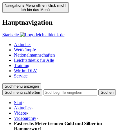
Navigations Menu öffnen
Klick mich!
Ich bin das Menü.
Hauptnavigation
Startseite
Aktuelles
Wettkämpfe
Nationalmannschaften
Leichtathletik für Alle
Training
Wir im DLV
Service
Suchmenü anzeigen
Suchmenü schließen
Suchen
Start
›
Aktuelles
›
Videos
›
Videoarchiv
›
Fast sechs Meter trennen Gold und Silber im
Hammerwurf