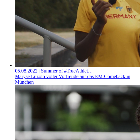
05.08.2022
| Summer of #TrueAthlet…
Maryse Luzolo voller Vorfreude auf das EM-Comeback in
München