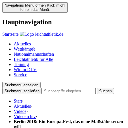
Navigations Menu öffnen
Klick mich!
Ich bin das Menü.
Hauptnavigation
Startseite
Aktuelles
Wettkämpfe
Nationalmannschaften
Leichtathletik für Alle
Training
Wir im DLV
Service
Suchmenü anzeigen
Suchmenü schließen
Suchen
Start
›
Aktuelles
›
Videos
›
Videoarchiv
›
Berlin 2018: Ein Europa-Fest, das neue Maßstäbe setzen
will