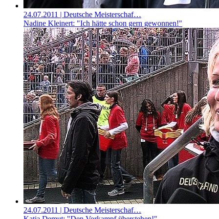
24.07.2011
| Deutsche Meisterschaf…
Nadine Kleinert: "Ich hätte schon gern gewonnen!"
24.07.2011
| Deutsche Meisterschaf…
Katja Demut: "Den Vorkampf überstehen!"