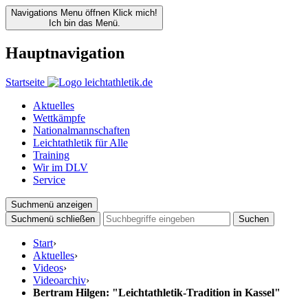
Navigations Menu öffnen
Klick mich!
Ich bin das Menü.
Hauptnavigation
Startseite
Aktuelles
Wettkämpfe
Nationalmannschaften
Leichtathletik für Alle
Training
Wir im DLV
Service
Suchmenü anzeigen
Suchmenü schließen
Suchen
Start
›
Aktuelles
›
Videos
›
Videoarchiv
›
Bertram Hilgen: "Leichtathletik-Tradition in Kassel"