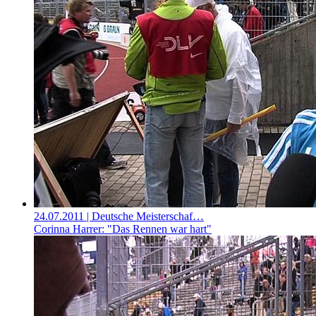
24.07.2011
| Deutsche Meisterschaf…
Corinna Harrer: "Das Rennen war hart"