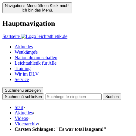
Navigations Menu öffnen
Klick mich!
Ich bin das Menü.
Hauptnavigation
Startseite
Aktuelles
Wettkämpfe
Nationalmannschaften
Leichtathletik für Alle
Training
Wir im DLV
Service
Suchmenü anzeigen
Suchmenü schließen
Suchen
Start
›
Aktuelles
›
Videos
›
Videoarchiv
›
Carsten Schlangen: "Es war total langsam!"