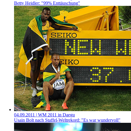
Betty Heidler: "99% Enttäuschung"
04.09.2011
| WM 2011 in Daegu
Usain Bolt nach Staffel-Weltrekord: "Es war wundervoll"