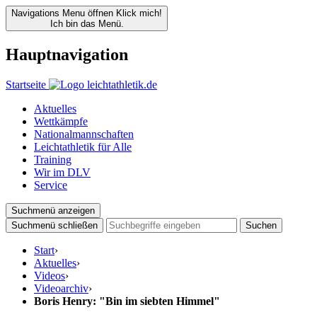
Navigations Menu öffnen
Klick mich!
Ich bin das Menü.
Hauptnavigation
Startseite
Aktuelles
Wettkämpfe
Nationalmannschaften
Leichtathletik für Alle
Training
Wir im DLV
Service
Suchmenü anzeigen
Suchmenü schließen
Suchen
Start
›
Aktuelles
›
Videos
›
Videoarchiv
›
Boris Henry: "Bin im siebten Himmel"