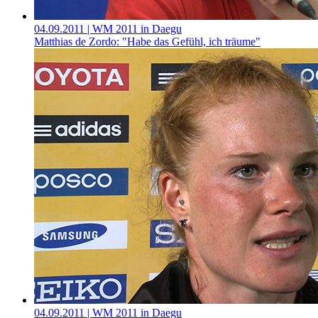
04.09.2011
| WM 2011 in Daegu
Matthias de Zordo: "Habe das Gefühl, ich träume"
04.09.2011
| WM 2011 in Daegu