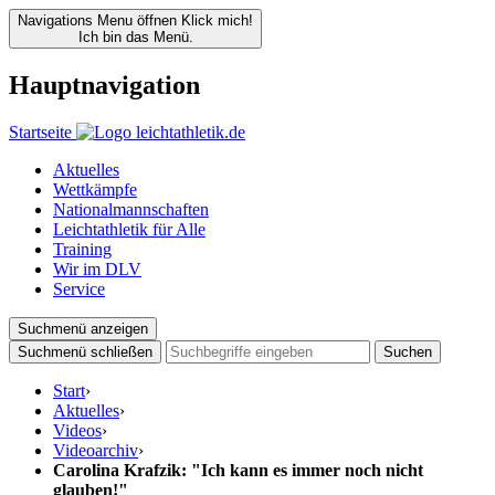
Navigations Menu öffnen
Klick mich!
Ich bin das Menü.
Hauptnavigation
Startseite
Aktuelles
Wettkämpfe
Nationalmannschaften
Leichtathletik für Alle
Training
Wir im DLV
Service
Suchmenü anzeigen
Suchmenü schließen
Suchen
Start
›
Aktuelles
›
Videos
›
Videoarchiv
›
Carolina Krafzik: "Ich kann es immer noch nicht
glauben!"