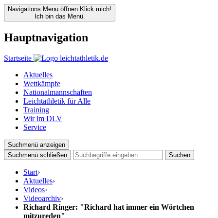
Navigations Menu öffnen
Klick mich!
Ich bin das Menü.
Hauptnavigation
Startseite
Aktuelles
Wettkämpfe
Nationalmannschaften
Leichtathletik für Alle
Training
Wir im DLV
Service
Suchmenü anzeigen
Suchmenü schließen
Suchen
Start
›
Aktuelles
›
Videos
›
Videoarchiv
›
Richard Ringer: "Richard hat immer ein Wörtchen
mitzureden"