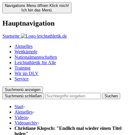
Navigations Menu öffnen
Klick mich!
Ich bin das Menü.
Hauptnavigation
Startseite
Aktuelles
Wettkämpfe
Nationalmannschaften
Leichtathletik für Alle
Training
Wir im DLV
Service
Suchmenü anzeigen
Suchmenü schließen
Suchen
Start
›
Aktuelles
›
Videos
›
Videoarchiv
›
Christiane Klopsch: "Endlich mal wieder einen Titel
holen"