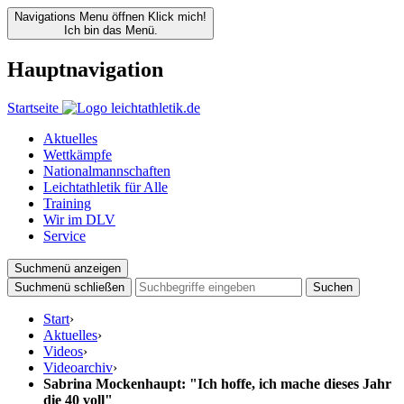
Navigations Menu öffnen
Klick mich!
Ich bin das Menü.
Hauptnavigation
Startseite
Aktuelles
Wettkämpfe
Nationalmannschaften
Leichtathletik für Alle
Training
Wir im DLV
Service
Suchmenü anzeigen
Suchmenü schließen
Suchen
Start
›
Aktuelles
›
Videos
›
Videoarchiv
›
Sabrina Mockenhaupt: "Ich hoffe, ich mache dieses Jahr
die 40 voll"