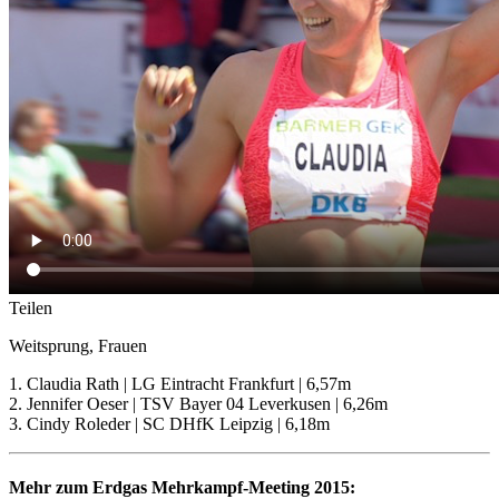
Teilen
Weitsprung, Frauen
1. Claudia Rath | LG Eintracht Frankfurt | 6,57m
2. Jennifer Oeser | TSV Bayer 04 Leverkusen | 6,26m
3. Cindy Roleder | SC DHfK Leipzig | 6,18m
Mehr zum Erdgas Mehrkampf-Meeting 2015: