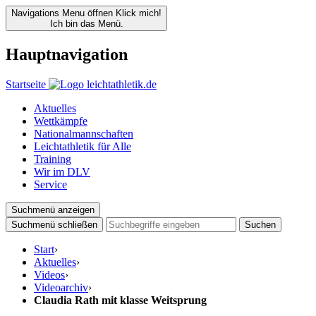
Navigations Menu öffnen
Klick mich!
Ich bin das Menü.
Hauptnavigation
Startseite
Aktuelles
Wettkämpfe
Nationalmannschaften
Leichtathletik für Alle
Training
Wir im DLV
Service
Suchmenü anzeigen
Suchmenü schließen
Suchen
Start
›
Aktuelles
›
Videos
›
Videoarchiv
›
Claudia Rath mit klasse Weitsprung